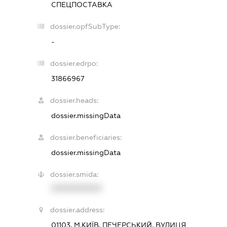
СПЕЦПОСТАВКА
dossier.opfSubType:
-
dossier.edrpo:
31866967
dossier.heads:
dossier.missingData
dossier.beneficiaries:
dossier.missingData
dossier.smida:
XXXXXXXXXX
dossier.address:
01103, М.КИЇВ, ПЕЧЕРСЬКИЙ, ВУЛИЦЯ