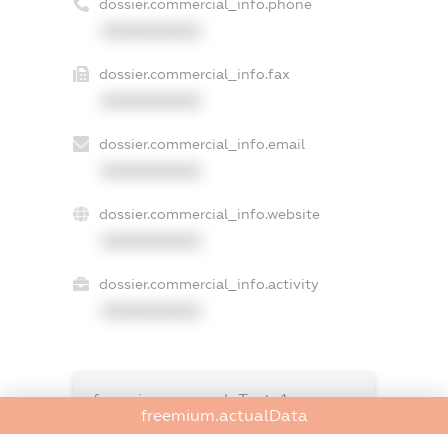
dossier.commercial_info.phone
XXXXXXXXXX
dossier.commercial_info.fax
XXXXXXXXXX
dossier.commercial_info.email
XXXXXXXXXX
dossier.commercial_info.website
XXXXXXXXXX
dossier.commercial_info.activity
XXXXXXXXXX
freemium.exampleText_1
freemium.actualData
freemium.exampleText_2
freemium.anonymousPerSearch2