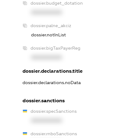
dossier.budget_dotation
XXXXXXXXXX
dossier.palne_akciz
dossier.notInList
dossier.bigTaxPayerReg
XXXXXXXXXX
dossier.declarations.title
dossier.declarations.noData
dossier.sanctions
dossier.specSanctions
XXXXXXXXXX
dossier.rnboSanctions