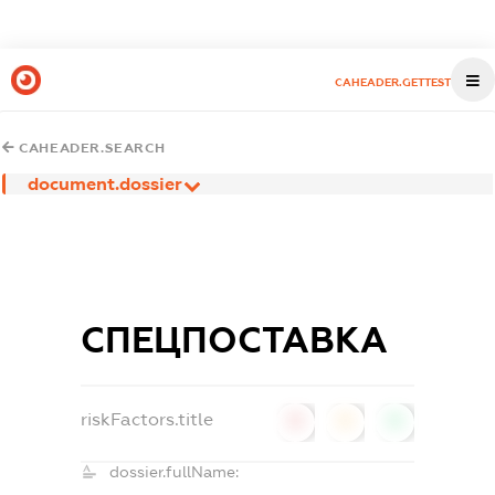
CAHEADER.GETTEST
CAHEADER.SEARCH
document.dossier
СПЕЦПОСТАВКА
riskFactors.title
0
0
0
dossier.fullName: