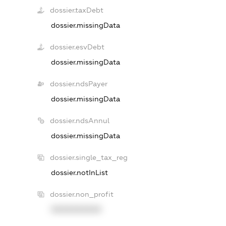
dossier.taxDebt
dossier.missingData
dossier.esvDebt
dossier.missingData
dossier.ndsPayer
dossier.missingData
dossier.ndsAnnul
dossier.missingData
dossier.single_tax_reg
dossier.notInList
dossier.non_profit
XXXXXXXXXX