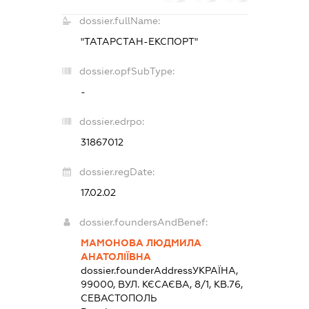
dossier.fullName:
"ТАТАРСТАН-ЕКСПОРТ"
dossier.opfSubType:
-
dossier.edrpo:
31867012
dossier.regDate:
17.02.02
dossier.foundersAndBenef:
МАМОНОВА ЛЮДМИЛА
АНАТОЛІЇВНА
dossier.founderAddress
УКРАЇНА,
99000, ВУЛ. КЄСАЄВА, 8/1, КВ.76,
СЕВАСТОПОЛЬ