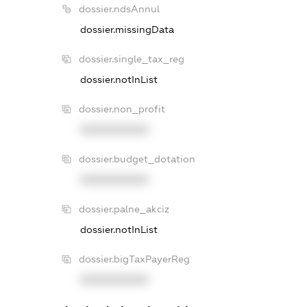
dossier.ndsAnnul
dossier.missingData
dossier.single_tax_reg
dossier.notInList
dossier.non_profit
XXXXXXXXXX
dossier.budget_dotation
XXXXXXXXXX
dossier.palne_akciz
dossier.notInList
dossier.bigTaxPayerReg
XXXXXXXXXX