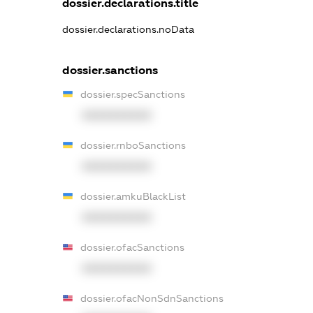
dossier.declarations.title
dossier.declarations.noData
dossier.sanctions
dossier.specSanctions
XXXXXXXXXX
dossier.rnboSanctions
XXXXXXXXXX
dossier.amkuBlackList
XXXXXXXXXX
dossier.ofacSanctions
XXXXXXXXXX
dossier.ofacNonSdnSanctions