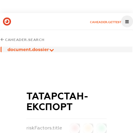
CAHEADER.GETTEST
CAHEADER.SEARCH
document.dossier
ТАТАРСТАН-
ЕКСПОРТ
riskFactors.title
0
0
0