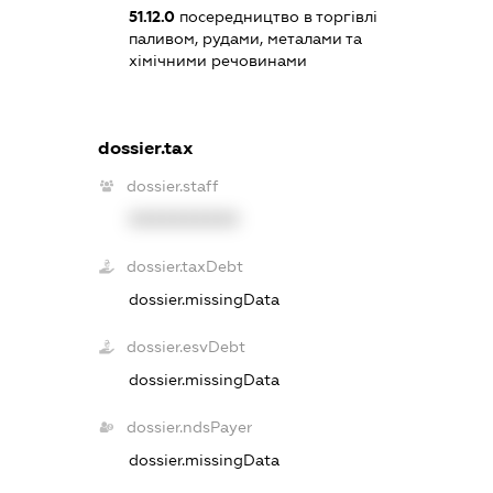
51.12.0
посередництво в торгівлі
паливом, рудами, металами та
хімічними речовинами
dossier.tax
dossier.staff
XXXXXXXXXX
dossier.taxDebt
dossier.missingData
dossier.esvDebt
dossier.missingData
dossier.ndsPayer
dossier.missingData