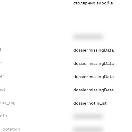
столярних виробів
XXXXXXXXXX
t
dossier.missingData
t
dossier.missingData
er
dossier.missingData
nul
dossier.missingData
_tax_reg
dossier.notInList
ofit
XXXXXXXXXX
t_dotation
XXXXXXXXXX