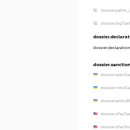
dossier.palne_
dossier.bigTa
dossier.declarat
dossier.declaratio
dossier.sanctio
dossier.specSa
dossier.rnboSa
dossier.amkuBl
dossier.ofacSa
dossier.ofacN