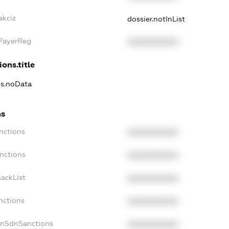
akciz
dossier.notInList
xPayerReg
XXXXXXXXXX
ions.title
ns.noData
ns
nctions
XXXXXXXXXX
nctions
XXXXXXXXXX
ackList
XXXXXXXXXX
nctions
XXXXXXXXXX
onSdnSanctions
XXXXXXXXXX