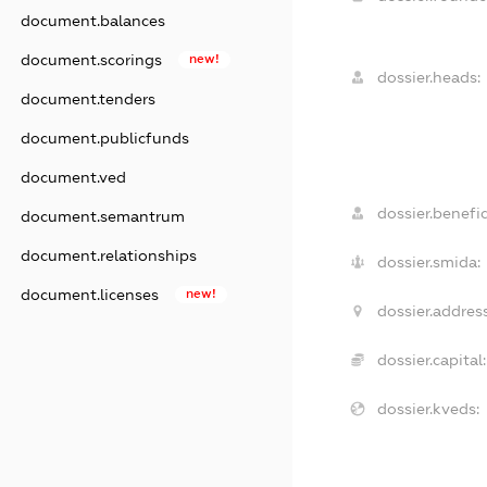
document.balances
document.scorings
new!
dossier.heads:
document.tenders
document.publicfunds
document.ved
dossier.benefic
document.semantrum
document.relationships
dossier.smida:
document.licenses
new!
dossier.address
dossier.capital:
dossier.kveds: