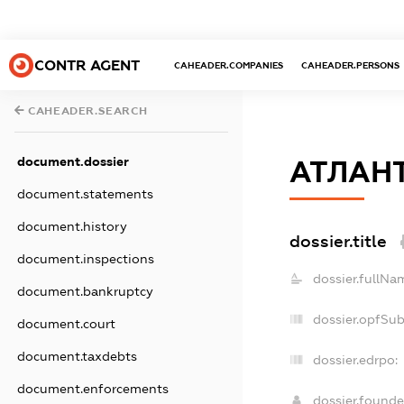
CONTR AGENT
CAHEADER.COMPANIES
CAHEADER.PERSONS
CAHEADER.SEARCH
document.dossier
АТЛАНТ
document.statements
document.history
dossier.title
document.inspections
dossier.fullNa
document.bankruptcy
dossier.opfSu
document.court
document.taxdebts
dossier.edrpo:
document.enforcements
dossier.found