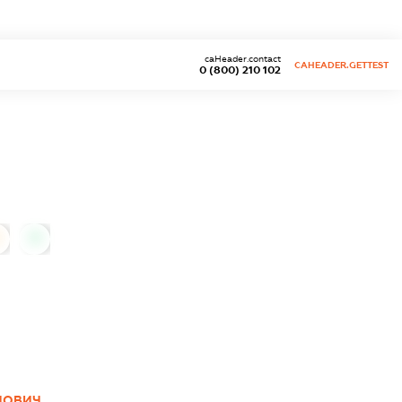
caHeader.contact
CAHEADER.GETTEST
0 (800) 210 102
0
ЙОВИЧ