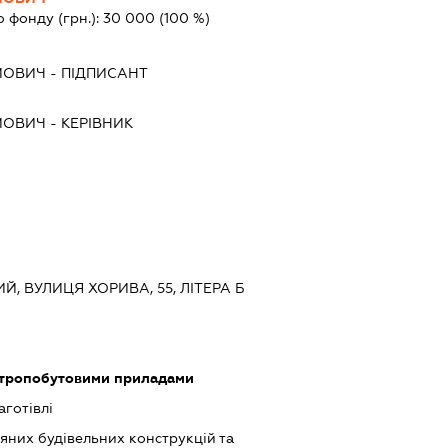
о фонду (грн.):
30 000
(100 %)
ЙОВИЧ
-
ПІДПИСАНТ
ЙОВИЧ
-
КЕРІВНИК
ИЙ, ВУЛИЦЯ ХОРИВА, 55, ЛІТЕРА Б
ктропобутовими приладами
аготівлі
яних будівельних конструкцій та