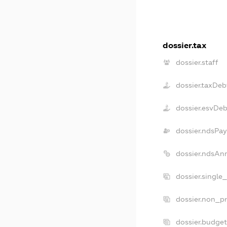
dossier.tax
dossier.staff
dossier.taxDeb
dossier.esvDeb
dossier.ndsPay
dossier.ndsAn
dossier.single
dossier.non_pr
dossier.budge