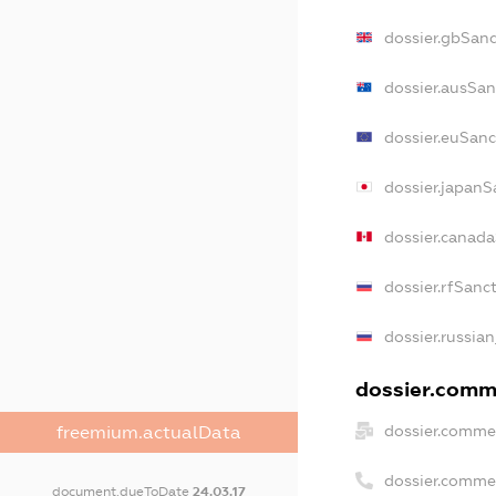
dossier.gbSanc
dossier.ausSan
dossier.euSanc
dossier.japanS
dossier.canad
dossier.rfSanc
dossier.russian
dossier.comme
dossier.commer
freemium.actualData
dossier.comme
document.dueToDate
24.03.17