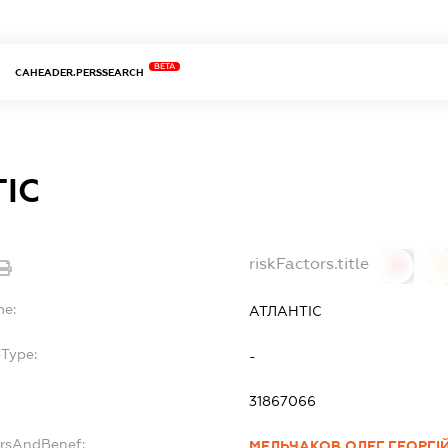
BETA
CAHEADER.PERSSEARCH
ІС
riskFactors.title
0
0
me:
АТЛАНТІС
bType:
-
31867066
ersAndBenef:
МЕЛЬЧАКОВ ОЛЕГ ГЕОРГІ