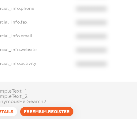
rcial_info.phone
XXXXXXXXXX
cial_info.fax
XXXXXXXXXX
cial_info.email
XXXXXXXXXX
cial_info.website
XXXXXXXXXX
cial_info.activity
XXXXXXXXXX
mpleText_1
ampleText_2
onymousPerSearch2
ETAILS
FREEMIUM.REGISTER