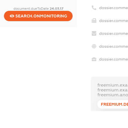
dossier.comme
document.dueToDate
24.03.17
SEARCH.ONMONITORING
dossier.commer
dossier.commer
dossier.commer
dossier.commer
freemium.exa
freemium.ex
freemium.an
FREEMIUM.D