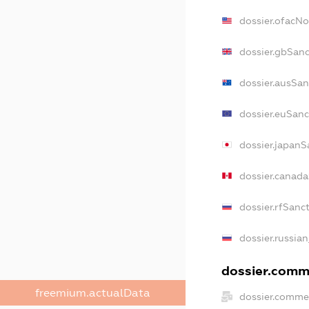
dossier.ofacN
dossier.gbSan
dossier.ausSan
dossier.euSanc
dossier.japanS
dossier.canad
dossier.rfSanc
dossier.russia
dossier.comme
freemium.actualData
dossier.comme