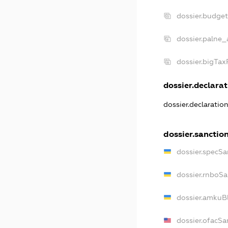
dossier.budge
dossier.palne_
dossier.bigTa
dossier.declarat
dossier.declaratio
dossier.sanctio
dossier.specSa
dossier.rnboS
dossier.amkuB
dossier.ofacSa