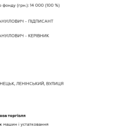
о фонду (грн.):
14 000
(100 %)
АНУІЛОВИЧ
-
ПІДПИСАНТ
АНУІЛОВИЧ
-
КЕРІВНИК
ОНЕЦЬК, ЛЕНІНСЬКИЙ, ВУЛИЦЯ
ова торгівля
ж машин і устатковання