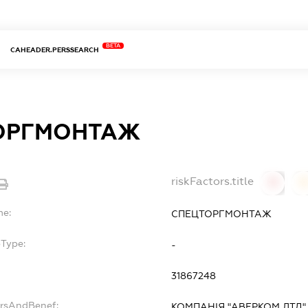
BETA
CAHEADER.PERSSEARCH
ОРГМОНТАЖ
riskFactors.title
0
0
me:
СПЕЦТОРГМОНТАЖ
bType:
-
31867248
ersAndBenef:
КОМПАНІЯ "АВЕРКОМ ЛТД"