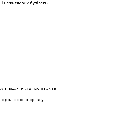
 і нежитлових будівель
ку з:
вiдсутнiсть поставок та
онтролюючого органу.