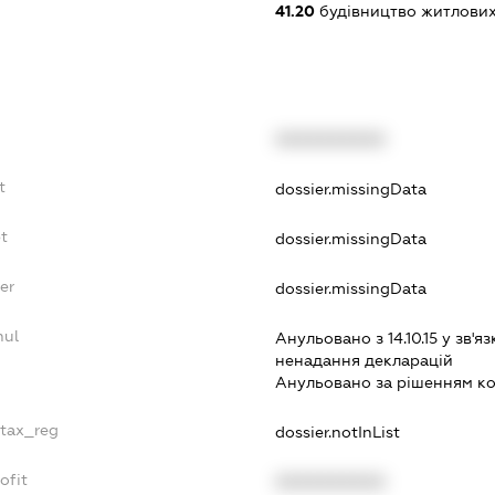
41.20
будівництво житлових
XXXXXXXXXX
t
dossier.missingData
bt
dossier.missingData
er
dossier.missingData
nul
Анульовано з 14.10.15 у зв'яз
ненадання декларацiй
Анульовано за рiшенням к
_tax_reg
dossier.notInList
ofit
XXXXXXXXXX