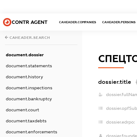
CONTR AGENT
CAHEADER.COMPANIES
CAHEADER.PERSONS
CAHEADER.SEARCH
document.dossier
СПЕЦТ
document.statements
document.history
dossier.title
document.inspections
dossier.fullNa
document.bankruptcy
dossier.opfSu
document.court
document.taxdebts
dossier.edrpo:
document.enforcements
dossier.found