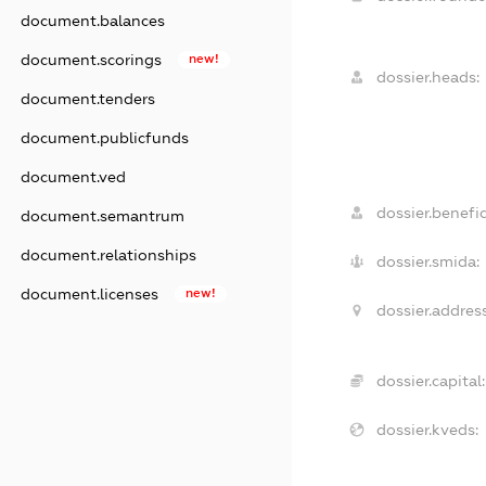
document.balances
document.scorings
new!
dossier.heads:
document.tenders
document.publicfunds
document.ved
dossier.benefic
document.semantrum
document.relationships
dossier.smida:
document.licenses
new!
dossier.address
dossier.capital:
dossier.kveds: