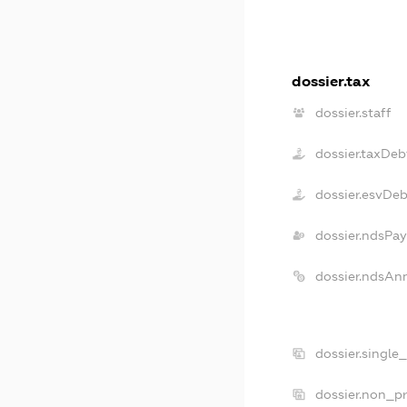
dossier.tax
dossier.staff
dossier.taxDeb
dossier.esvDe
dossier.ndsPay
dossier.ndsAn
dossier.single
dossier.non_pr