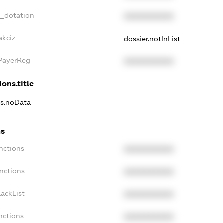
t_dotation
XXXXXXXXXX
akciz
dossier.notInList
xPayerReg
XXXXXXXXXX
ions.title
ns.noData
ns
nctions
XXXXXXXXXX
anctions
XXXXXXXXXX
lackList
XXXXXXXXXX
nctions
XXXXXXXXXX