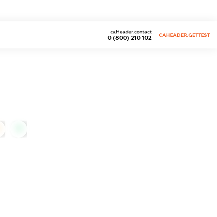
caHeader.contact
CAHEADER.GETTEST
0 (800) 210 102
0