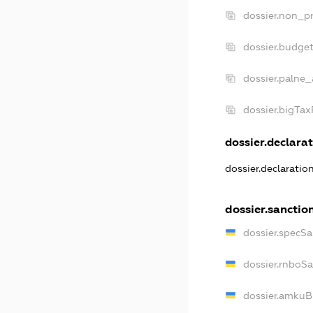
dossier.non_pr
dossier.budge
dossier.palne_
dossier.bigTa
dossier.declarat
dossier.declarati
dossier.sanctio
dossier.specS
dossier.rnboS
dossier.amkuB