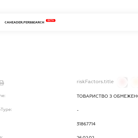
BETA
CAHEADER.PERSSEARCH
riskFactors.title
0
0
me:
ТОВАРИСТВО З ОБМЕЖЕНО
bType:
-
31867714
e:
26.02.02