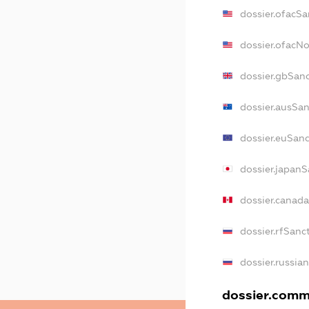
dossier.ofacSa
dossier.ofacN
dossier.gbSan
dossier.ausSa
dossier.euSan
dossier.japanS
dossier.canad
dossier.rfSanc
dossier.russia
dossier.comme