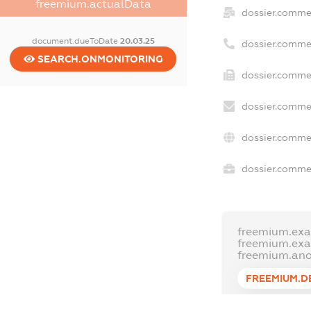
freemium.actualData
dossier.comme
document.dueToDate
20.03.25
dossier.comme
SEARCH.ONMONITORING
dossier.commer
dossier.commer
dossier.commer
dossier.commer
freemium.exa
freemium.ex
freemium.an
FREEMIUM.D