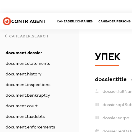
CONTR AGENT
CAHEADER.COMPANIES
CAHEADER.PERSONS
CAHEADER.SEARCH
document.dossier
УПЕК
document.statements
document.history
dossier.title
document.inspections
dossier.fullNa
document.bankruptcy
dossier.opfSu
document.court
document.taxdebts
dossier.edrpo:
document.enforcements
dossier.regDat