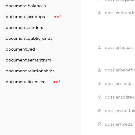
document.balances
dossier.found
document.scorings
new!
document.tenders
document.publicfunds
dossier.heads:
document.ved
document.semantrum
dossier.benefic
document.relationships
document.licenses
new!
dossier.smida:
dossier.addres
dossier.capital
dossier.kveds: