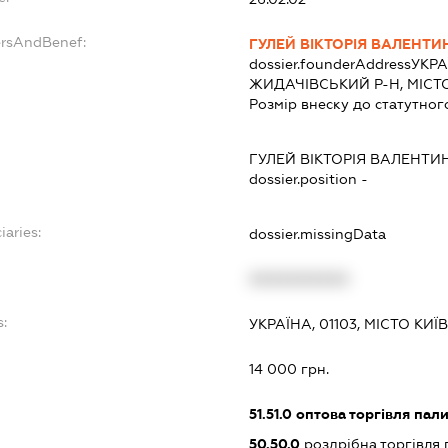
ersAndBenef:
ГУЛЕЙ ВІКТОРІЯ ВАЛЕНТИ
dossier.founderAddress
УКРА
ЖИДАЧІВСЬКИЙ Р-Н, МІСТ
Розмір внеску до статутног
ГУЛЕЙ ВІКТОРІЯ ВАЛЕНТИ
dossier.position -
iaries:
dossier.missingData
XXXXXXXXXX
s:
УКРАЇНА, 01103, МІСТО КИЇВ
:
14 000 грн.
51.51.0
оптова торгівля пал
50.50.0
роздрібна торгівля