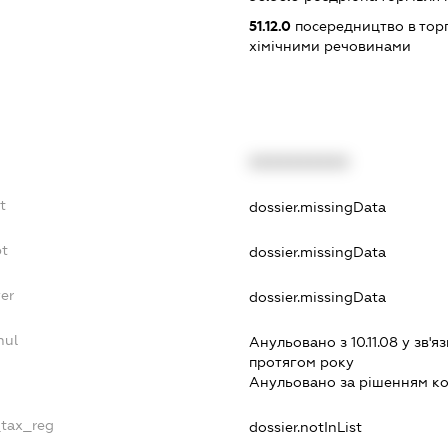
51.12.0
посередництво в торг
хімічними речовинами
XXXXXXXXXX
t
dossier.missingData
bt
dossier.missingData
er
dossier.missingData
nul
Анульовано з 10.11.08 у зв'яз
протягом року
Анульовано за рiшенням к
_tax_reg
dossier.notInList