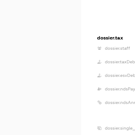
dossier.tax
dossier.staff
dossier.taxDeb
dossier.esvDe
dossier.ndsPay
dossier.ndsAn
dossier.single