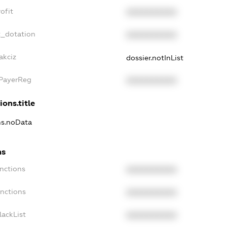
ofit
XXXXXXXXXX
t_dotation
XXXXXXXXXX
akciz
dossier.notInList
xPayerReg
XXXXXXXXXX
ions.title
ons.noData
ns
anctions
XXXXXXXXXX
anctions
XXXXXXXXXX
lackList
XXXXXXXXXX