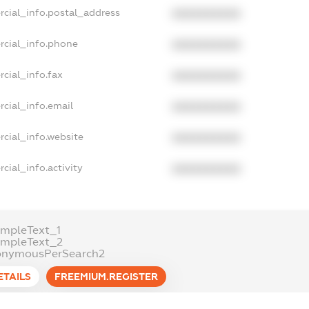
rcial_info.postal_address
XXXXXXXXXX
rcial_info.phone
XXXXXXXXXX
cial_info.fax
XXXXXXXXXX
cial_info.email
XXXXXXXXXX
cial_info.website
XXXXXXXXXX
cial_info.activity
XXXXXXXXXX
mpleText_1
ampleText_2
onymousPerSearch2
ETAILS
FREEMIUM.REGISTER