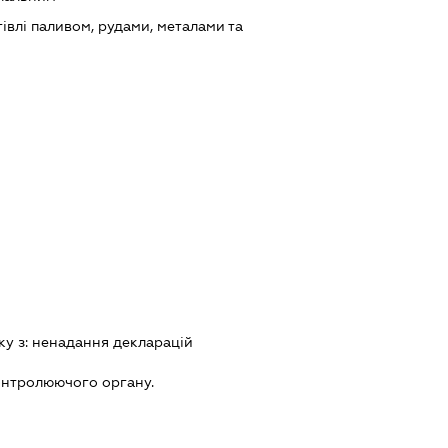
івлі паливом, рудами, металами та
ку з:
ненадання декларацiй
онтролюючого органу.