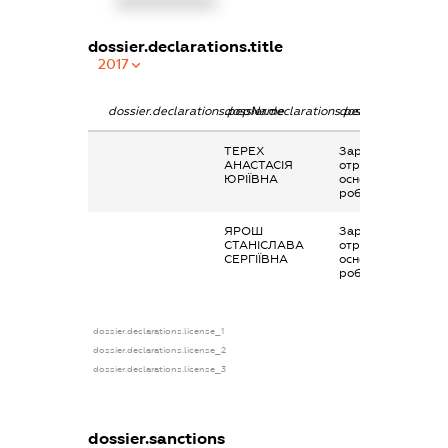
XXXXXXXXXX
dossier.declarations.title
2017
dossier.declarations.pepName
dossier.declarations.personName
dossier.declaratio
ТЕРЕХ
Заробітна плата
АНАСТАСІЯ
отримана за
ЮРІЇВНА
основним місцем
роботи
ЯРОШ
Заробітна плата
СТАНІСЛАВА
отримана за
СЕРГІЇВНА
основним місцем
роботи
dossier.declarations.license_1
dossier.declarations.license_2
dossier.declarations.license_3
dossier.sanctions