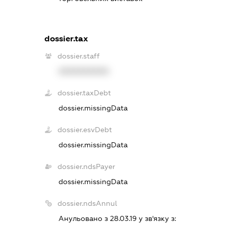
dossier.tax
dossier.staff
XXXXXXXXXX
dossier.taxDebt
dossier.missingData
dossier.esvDebt
dossier.missingData
dossier.ndsPayer
dossier.missingData
dossier.ndsAnnul
Анульовано з 28.03.19 у зв'язку з: