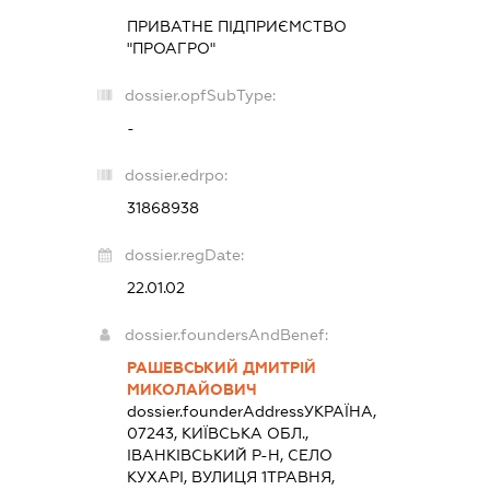
ПРИВАТНЕ ПІДПРИЄМСТВО
"ПРОАГРО"
dossier.opfSubType:
-
dossier.edrpo:
31868938
dossier.regDate:
22.01.02
dossier.foundersAndBenef:
РАШЕВСЬКИЙ ДМИТРІЙ
МИКОЛАЙОВИЧ
dossier.founderAddress
УКРАЇНА,
07243, КИЇВСЬКА ОБЛ.,
ІВАНКІВСЬКИЙ Р-Н, СЕЛО
КУХАРІ, ВУЛИЦЯ 1ТРАВНЯ,