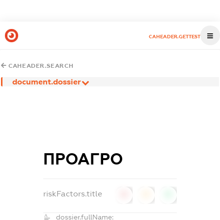
CAHEADER.GETTEST
CAHEADER.SEARCH
document.dossier
ПРОАГРО
riskFactors.title
0
0
0
dossier.fullName: