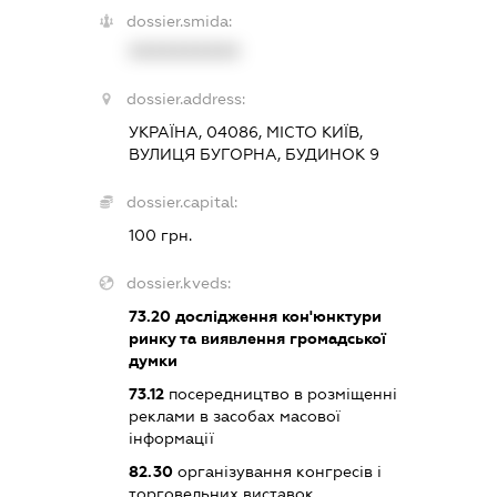
dossier.smida:
XXXXXXXXXX
dossier.address:
УКРАЇНА, 04086, МІСТО КИЇВ,
ВУЛИЦЯ БУГОРНА, БУДИНОК 9
dossier.capital:
100 грн.
dossier.kveds:
73.20
дослідження кон'юнктури
ринку та виявлення громадської
думки
73.12
посередництво в розміщенні
реклами в засобах масової
інформації
82.30
організування конгресів і
торговельних виставок