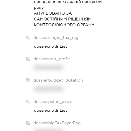
ненадання декларацiй протягом
року
АНУЛЬОВАНО ЗА
САМОСТIЙНИМ РIШЕННЯМ
КОНТРОЛЮЮЧОГО ОРГАНУ.
dossier.single_tax_reg
dossier.notInList
dossier.non_profit
XXXXXXXXXX
dossier.budget_dotation
XXXXXXXXXX
dossier.palne_akciz
dossier.notInList
dossier.bigTaxPayerReg