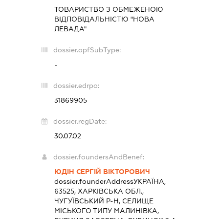
ТОВАРИСТВО З ОБМЕЖЕНОЮ
ВІДПОВІДАЛЬНІСТЮ "НОВА
ЛЕВАДА"
dossier.opfSubType:
-
dossier.edrpo:
31869905
dossier.regDate:
30.07.02
dossier.foundersAndBenef:
ЮДІН СЕРГІЙ ВІКТОРОВИЧ
dossier.founderAddress
УКРАЇНА,
63525, ХАРКІВСЬКА ОБЛ.,
ЧУГУЇВСЬКИЙ Р-Н, СЕЛИЩЕ
МІСЬКОГО ТИПУ МАЛИНІВКА,