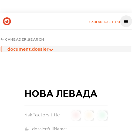
CAHEADER.GETTEST
CAHEADER.SEARCH
document.dossier
НОВА ЛЕВАДА
riskFactors.title
0
0
0
dossier.fullName: