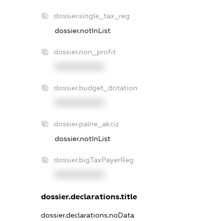
dossier.single_tax_reg
dossier.notInList
dossier.non_profit
XXXXXXXXXX
dossier.budget_dotation
XXXXXXXXXX
dossier.palne_akciz
dossier.notInList
dossier.bigTaxPayerReg
XXXXXXXXXX
dossier.declarations.title
dossier.declarations.noData