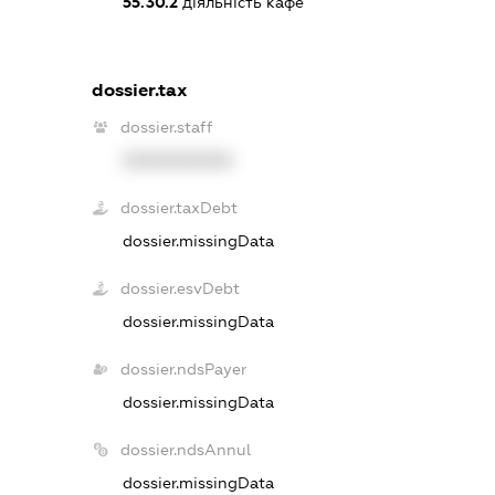
55.30.2
діяльність кафе
dossier.tax
dossier.staff
XXXXXXXXXX
dossier.taxDebt
dossier.missingData
dossier.esvDebt
dossier.missingData
dossier.ndsPayer
dossier.missingData
dossier.ndsAnnul
dossier.missingData