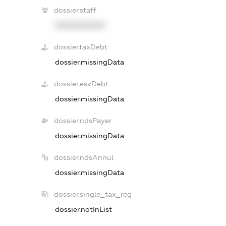
dossier.staff
XXXXXXXXXX
dossier.taxDebt
dossier.missingData
dossier.esvDebt
dossier.missingData
dossier.ndsPayer
dossier.missingData
dossier.ndsAnnul
dossier.missingData
dossier.single_tax_reg
dossier.notInList