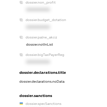
dossier.non_profit
XXXXXXXXXX
dossier.budget_dotation
XXXXXXXXXX
dossier.palne_akciz
dossier.notInList
dossier.bigTaxPayerReg
XXXXXXXXXX
dossier.declarations.title
dossier.declarations.noData
dossier.sanctions
dossier.specSanctions