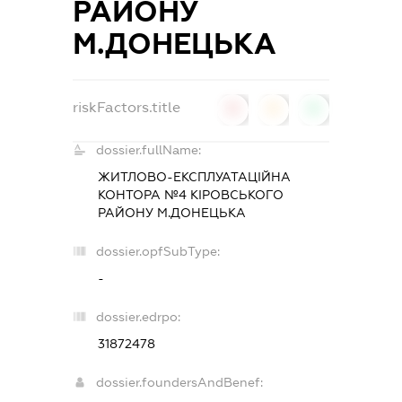
РАЙОНУ
М.ДОНЕЦЬКА
riskFactors.title
0
0
0
dossier.fullName:
ЖИТЛОВО-ЕКСПЛУАТАЦІЙНА
КОНТОРА №4 КІРОВСЬКОГО
РАЙОНУ М.ДОНЕЦЬКА
dossier.opfSubType:
-
dossier.edrpo:
31872478
dossier.foundersAndBenef: