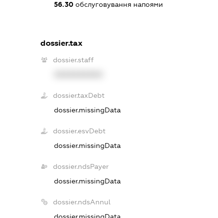
56.30
обслуговування напоями
dossier.tax
dossier.staff
XXXXXXXXXX
dossier.taxDebt
dossier.missingData
dossier.esvDebt
dossier.missingData
dossier.ndsPayer
dossier.missingData
dossier.ndsAnnul
dossier.missingData