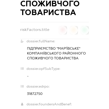
СПОЖИВЧОГО
ТОВАРИСТВА
riskFactors.title
0
0
0
dossier.fullName:
ПІДПРИЄМСТВО "МАР’ЇВСЬКЕ"
КОМПАНІЇВСЬКОГО РАЙОННОГО
СПОЖИВЧОГО ТОВАРИСТВА
dossier.opfSubType:
-
dossier.edrpo:
31872750
dossier.foundersAndBenef: