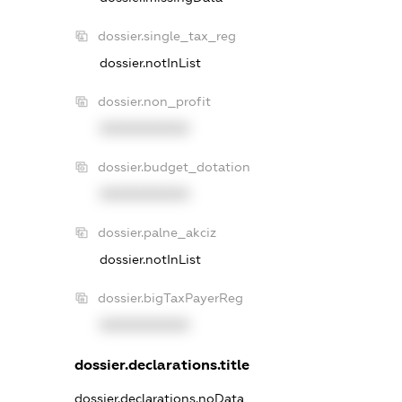
dossier.single_tax_reg
dossier.notInList
dossier.non_profit
XXXXXXXXXX
dossier.budget_dotation
XXXXXXXXXX
dossier.palne_akciz
dossier.notInList
dossier.bigTaxPayerReg
XXXXXXXXXX
dossier.declarations.title
dossier.declarations.noData