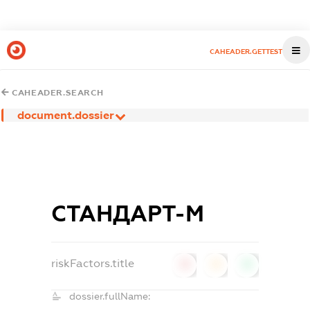
CAHEADER.GETTEST
CAHEADER.SEARCH
document.dossier
СТАНДАРТ-М
riskFactors.title
0
0
0
dossier.fullName: