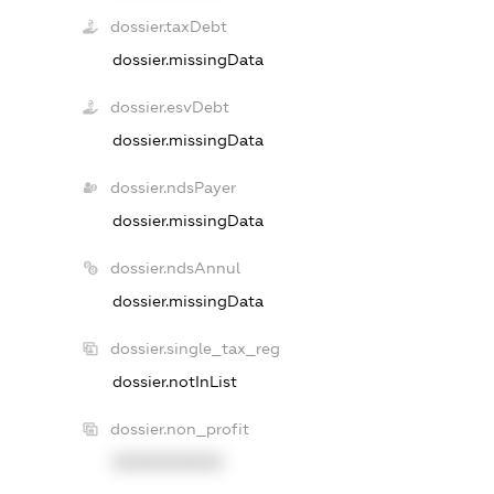
dossier.taxDebt
dossier.missingData
dossier.esvDebt
dossier.missingData
dossier.ndsPayer
dossier.missingData
dossier.ndsAnnul
dossier.missingData
dossier.single_tax_reg
dossier.notInList
dossier.non_profit
XXXXXXXXXX