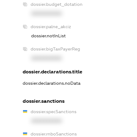
dossier.budget_dotation
XXXXXXXXXX
dossier.palne_akciz
dossier.notInList
dossier.bigTaxPayerReg
XXXXXXXXXX
dossier.declarations.title
dossier.declarations.noData
dossier.sanctions
dossier.specSanctions
XXXXXXXXXX
dossier.rnboSanctions