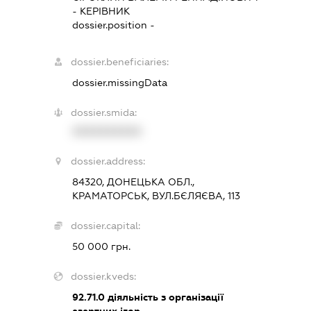
-
КЕРІВНИК
dossier.position -
dossier.beneficiaries:
dossier.missingData
dossier.smida:
XXXXXXXXXX
dossier.address:
84320, ДОНЕЦЬКА ОБЛ.,
КРАМАТОРСЬК, ВУЛ.БЄЛЯЄВА, 113
dossier.capital:
50 000 грн.
dossier.kveds:
92.71.0
діяльність з організації
азартних ігор