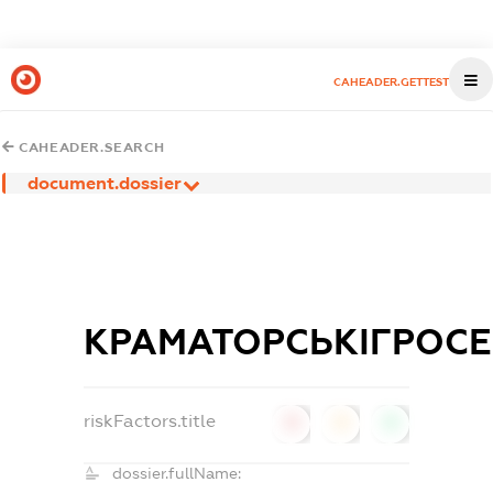
CAHEADER.GETTEST
CAHEADER.SEARCH
document.dossier
КРАМАТОРСЬКІГРОСЕ
riskFactors.title
0
0
0
dossier.fullName: