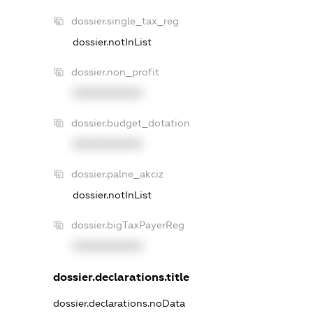
dossier.single_tax_reg
dossier.notInList
dossier.non_profit
XXXXXXXXXX
dossier.budget_dotation
XXXXXXXXXX
dossier.palne_akciz
dossier.notInList
dossier.bigTaxPayerReg
XXXXXXXXXX
dossier.declarations.title
dossier.declarations.noData