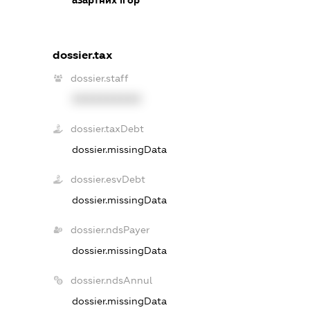
dossier.tax
dossier.staff
XXXXXXXXXX
dossier.taxDebt
dossier.missingData
dossier.esvDebt
dossier.missingData
dossier.ndsPayer
dossier.missingData
dossier.ndsAnnul
dossier.missingData