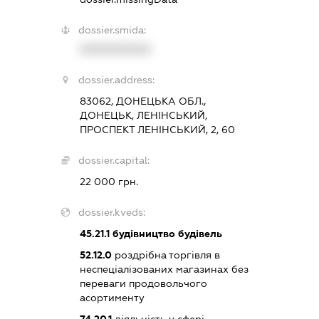
dossier.smida:
XXXXXXXXXX
dossier.address:
83062, ДОНЕЦЬКА ОБЛ.,
ДОНЕЦЬК, ЛЕНІНСЬКИЙ,
ПРОСПЕКТ ЛЕНІНСЬКИЙ, 2, 60
dossier.capital:
22 000 грн.
dossier.kveds:
45.21.1
будівництво будівель
52.12.0
роздрібна торгівля в
неспеціалізованих магазинах без
переваги продовольчого
асортименту
74.20.1
діяльність у сфері