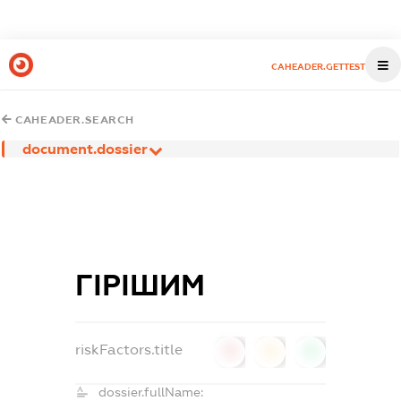
CAHEADER.GETTEST
CAHEADER.SEARCH
document.dossier
ГІРІШИМ
riskFactors.title
0
0
0
dossier.fullName: