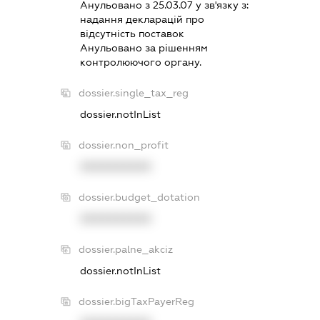
Анульовано з 25.03.07 у зв'язку з:
надання декларацiй про
вiдсутнiсть поставок
Анульовано за рiшенням
контролюючого органу.
dossier.single_tax_reg
dossier.notInList
dossier.non_profit
XXXXXXXXXX
dossier.budget_dotation
XXXXXXXXXX
dossier.palne_akciz
dossier.notInList
dossier.bigTaxPayerReg