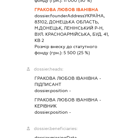
фонду (грн.):
11 000
(50 %)
ГРАКОВА ЛЮБОВ ІВАНІВНА
dossier.founderAddress
УКРАЇНА,
83102, ДОНЕЦЬКА ОБЛАСТЬ,
М.ДОНЕЦЬК, ЛЕНІНСЬКИЙ Р-Н,
ВУЛ. КРАСНОАРМІЙСЬКА, БУД. 41,
КВ 2
Розмір внеску до статутного
фонду (грн.):
5 500
(25 %)
dossier.heads:
ГРАКОВА ЛЮБОВ ІВАНІВНА
-
ПІДПИСАНТ
dossier.position -
ГРАКОВА ЛЮБОВ ІВАНІВНА
-
КЕРІВНИК
dossier.position -
dossier.beneficiaries:
dossier.missingData