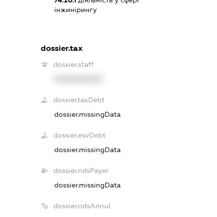
інжинірингу
dossier.tax
dossier.staff
XXXXXXXXXX
dossier.taxDebt
dossier.missingData
dossier.esvDebt
dossier.missingData
dossier.ndsPayer
dossier.missingData
dossier.ndsAnnul