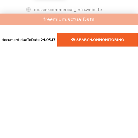
dossier.commercial_info.website
XXXXXXXXXX
freemium.actualData
dossier.commercial_info.activity
XXXXXXXXXX
document.dueToDate
24.03.17
SEARCH.ONMONITORING
freemium.exampleText_1
freemium.exampleText_2
freemium.anonymousPerSearch2
FREEMIUM.DETAILS
FREEMIUM.REGISTER