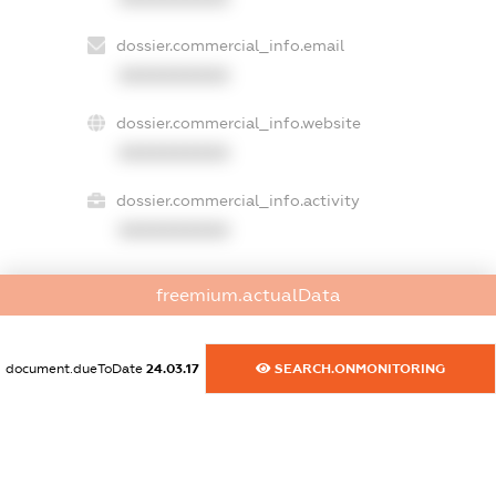
dossier.commercial_info.email
XXXXXXXXXX
dossier.commercial_info.website
XXXXXXXXXX
dossier.commercial_info.activity
XXXXXXXXXX
freemium.actualData
freemium.exampleText_1
freemium.exampleText_2
freemium.anonymousPerSearch2
document.dueToDate
24.03.17
SEARCH.ONMONITORING
FREEMIUM.DETAILS
FREEMIUM.REGISTER