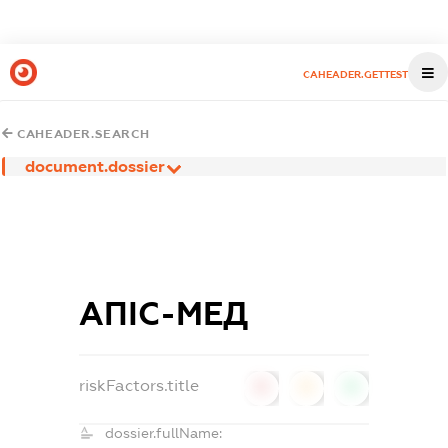
CAHEADER.GETTEST
CAHEADER.SEARCH
document.dossier
АПІС-МЕД
riskFactors.title
0
0
0
dossier.fullName: