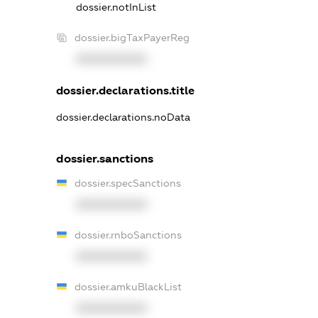
dossier.notInList
dossier.bigTaxPayerReg
XXXXXXXXXX
dossier.declarations.title
dossier.declarations.noData
dossier.sanctions
dossier.specSanctions
XXXXXXXXXX
dossier.rnboSanctions
XXXXXXXXXX
dossier.amkuBlackList
XXXXXXXXXX