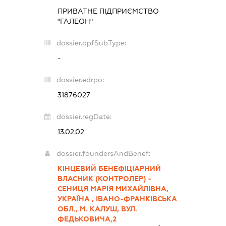
ПРИВАТНЕ ПІДПРИЄМСТВО
"ГАЛЕОН"
dossier.opfSubType:
-
dossier.edrpo:
31876027
dossier.regDate:
13.02.02
dossier.foundersAndBenef:
КІНЦЕВИЙ БЕНЕФІЦІАРНИЙ
ВЛАСНИК (КОНТРОЛЕР) -
СЕНИЦЯ МАРІЯ МИХАЙЛІВНА,
УКРАЇНА , ІВАНО-ФРАНКІВСЬКА
ОБЛ., М. КАЛУШ, ВУЛ.
ФЕДЬКОВИЧА,2