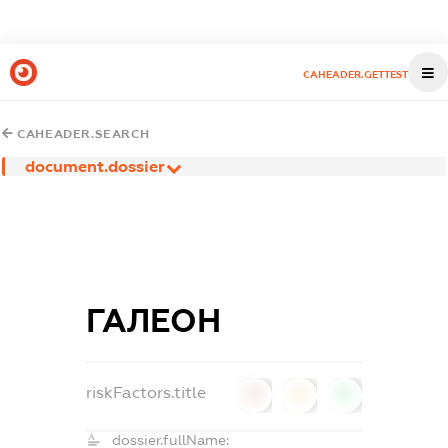
CAHEADER.GETTEST
CAHEADER.SEARCH
document.dossier
ГАЛЕОН
riskFactors.title
0
0
0
dossier.fullName: