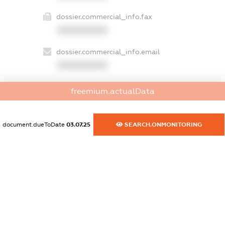
dossier.commercial_info.fax
XXXXXXXXXX
dossier.commercial_info.email
XXXXXXXXXX
dossier.commercial_info.website
freemium.actualData
XXXXXXXXXX
dossier.commercial_info.activity
document.dueToDate
03.07.25
SEARCH.ONMONITORING
XXXXXXXXXX
freemium.exampleText_1
freemium.exampleText_2
freemium.anonymousPerSearch2
FREEMIUM.DETAILS