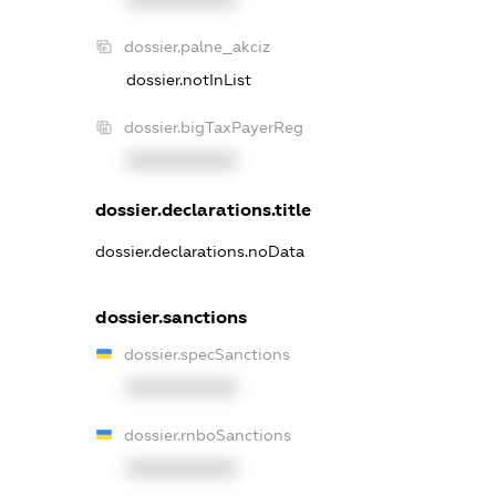
dossier.palne_akciz
dossier.notInList
dossier.bigTaxPayerReg
XXXXXXXXXX
dossier.declarations.title
dossier.declarations.noData
dossier.sanctions
dossier.specSanctions
XXXXXXXXXX
dossier.rnboSanctions
XXXXXXXXXX