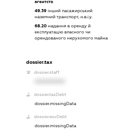
агентств
49.39
інший пасажирський
наземний транспорт, н.в.і.у.
68.20
надання в оренду й
експлуатацію власного чи
орендованого нерухомого майна
dossier.tax
dossier.staff
XXXXXXXXXX
dossier.taxDebt
dossier.missingData
dossier.esvDebt
dossier.missingData