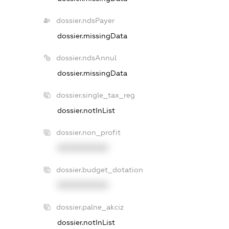
dossier.ndsPayer
dossier.missingData
dossier.ndsAnnul
dossier.missingData
dossier.single_tax_reg
dossier.notInList
dossier.non_profit
XXXXXXXXXX
dossier.budget_dotation
XXXXXXXXXX
dossier.palne_akciz
dossier.notInList