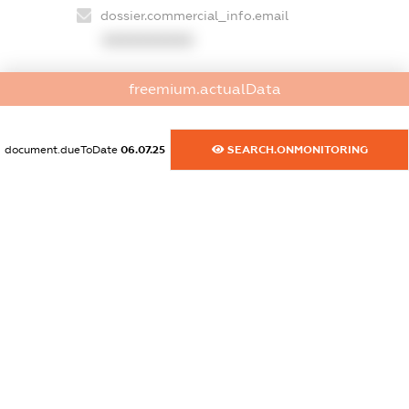
dossier.commercial_info.email
XXXXXXXXXX
dossier.commercial_info.website
freemium.actualData
XXXXXXXXXX
dossier.commercial_info.activity
document.dueToDate
06.07.25
SEARCH.ONMONITORING
XXXXXXXXXX
freemium.exampleText_1
freemium.exampleText_2
freemium.anonymousPerSearch2
FREEMIUM.DETAILS
FREEMIUM.REGISTER