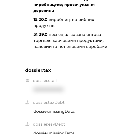
виробництво; просочування
деревини
15.20.0
виробництво рибних
продуктів
51.39.0
неспеціалізована оптова
торгівля харчовими продуктами,
напоями та тютюновими виробами
dossier.tax
dossier.staff
XXXXXXXXXX
dossier.taxDebt
dossier.missingData
dossier.esvDebt
dossier.missingData