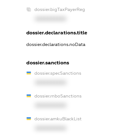
dossier.bigTaxPayerReg
XXXXXXXXXX
dossier.declarations.title
dossier.declarations.noData
dossier.sanctions
dossier.specSanctions
XXXXXXXXXX
dossier.rnboSanctions
XXXXXXXXXX
dossier.amkuBlackList
XXXXXXXXXX