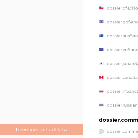
dossier.ofacN
dossier.gbSan
dossier.ausSan
dossier.euSanc
dossier.japanS
dossier.canad
dossier.rfSanc
dossier.russia
dossier.comme
freemium.actualData
dossier.comme