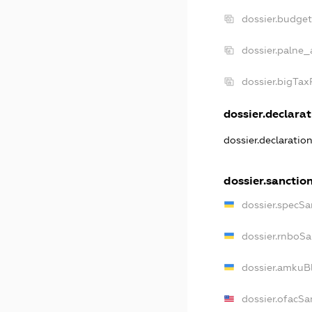
dossier.budge
dossier.palne_
dossier.bigTa
dossier.declarat
dossier.declaratio
dossier.sanctio
dossier.specSa
dossier.rnboSa
dossier.amkuBl
dossier.ofacSa