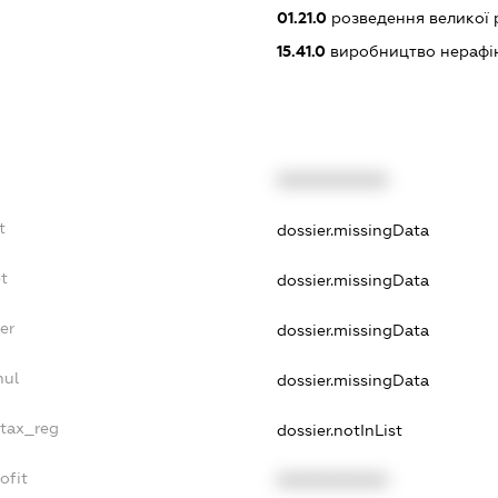
01.21.0
розведення великої 
15.41.0
виробництво нерафін
XXXXXXXXXX
t
dossier.missingData
bt
dossier.missingData
er
dossier.missingData
nul
dossier.missingData
_tax_reg
dossier.notInList
ofit
XXXXXXXXXX