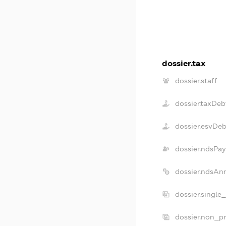
dossier.tax
dossier.staff
dossier.taxDeb
dossier.esvDe
dossier.ndsPay
dossier.ndsAn
dossier.single
dossier.non_pr