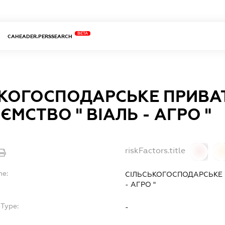
BETA
CAHEADER.PERSSEARCH
ЬКОГОСПОДАРСЬКЕ ПРИВА
ЄМСТВО " ВІАЛЬ - АГРО "
riskFactors.title
0
0
me:
СІЛЬСЬКОГОСПОДАРСЬКЕ 
- АГРО "
bType:
-