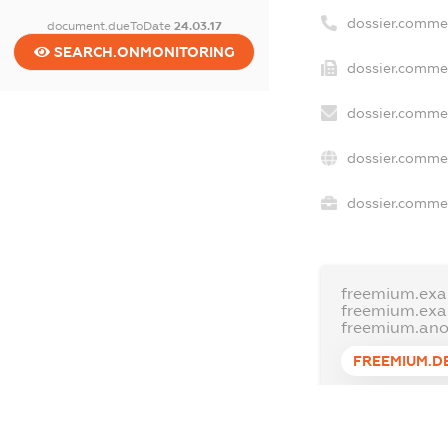
dossier.comme
document.dueToDate
24.03.17
SEARCH.ONMONITORING
dossier.commer
dossier.commer
dossier.commer
dossier.commer
freemium.exa
freemium.ex
freemium.an
FREEMIUM.D