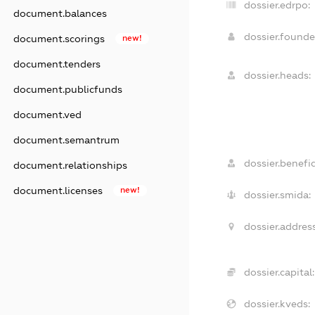
dossier.edrpo:
document.balances
dossier.found
document.scorings
new!
document.tenders
dossier.heads:
document.publicfunds
document.ved
document.semantrum
dossier.benefic
document.relationships
document.licenses
new!
dossier.smida:
dossier.address
dossier.capital:
dossier.kveds: