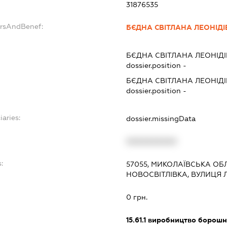
31876535
ersAndBenef:
БЄДНА СВІТЛАНА ЛЕОНІД
БЄДНА СВІТЛАНА ЛЕОНІД
dossier.position -
БЄДНА СВІТЛАНА ЛЕОНІД
dossier.position -
iaries:
dossier.missingData
XXXXXXXXXX
:
57055, МИКОЛАЇВСЬКА ОБЛ
НОВОСВІТЛІВКА, ВУЛИЦЯ ЛЕ
0 грн.
15.61.1
виробництво борошн