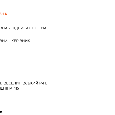
ІВНА
ІВНА
-
ПІДПИСАНТ
НЕ МАЄ
ІВНА
-
КЕРІВНИК
., ВЕСЕЛИНІВСЬКИЙ Р-Н,
НІНА, 115
а