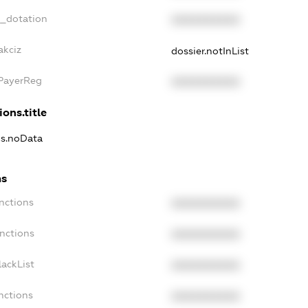
t_dotation
XXXXXXXXXX
akciz
dossier.notInList
xPayerReg
XXXXXXXXXX
ions.title
ns.noData
ns
nctions
XXXXXXXXXX
nctions
XXXXXXXXXX
ackList
XXXXXXXXXX
nctions
XXXXXXXXXX