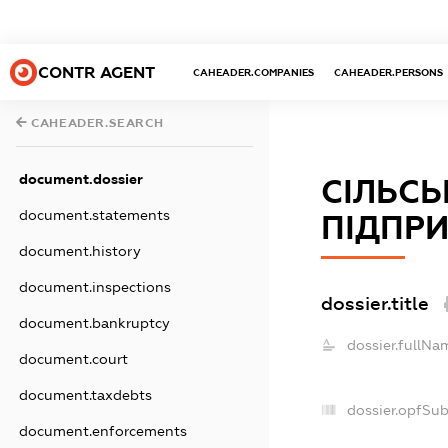
CONTR AGENT
CAHEADER.COMPANIES
CAHEADER.PERSONS
CAHEADER.SEARCH
document.dossier
СІЛЬС
document.statements
ПІДПРИ
document.history
document.inspections
dossier.title
document.bankruptcy
dossier.fullNa
document.court
document.taxdebts
dossier.opfSu
document.enforcements