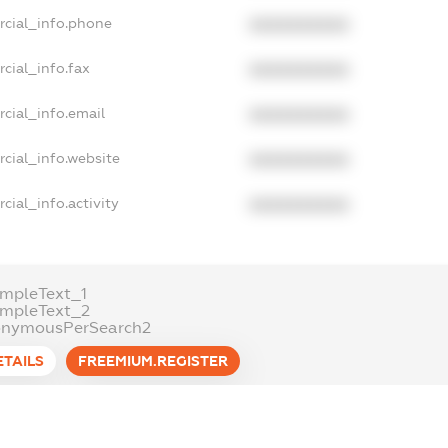
rcial_info.phone
XXXXXXXXXX
cial_info.fax
XXXXXXXXXX
cial_info.email
XXXXXXXXXX
cial_info.website
XXXXXXXXXX
cial_info.activity
XXXXXXXXXX
mpleText_1
ampleText_2
onymousPerSearch2
ETAILS
FREEMIUM.REGISTER