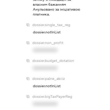
власним бажанням
Анульовано за iнiцiативою
платника.
dossier.single_tax_reg
dossier.notInList
dossier.non_profit
XXXXXXXXXX
dossier.budget_dotation
XXXXXXXXXX
dossier.palne_akciz
dossier.notInList
dossier.bigTaxPayerReg
XXXXXXXXXX