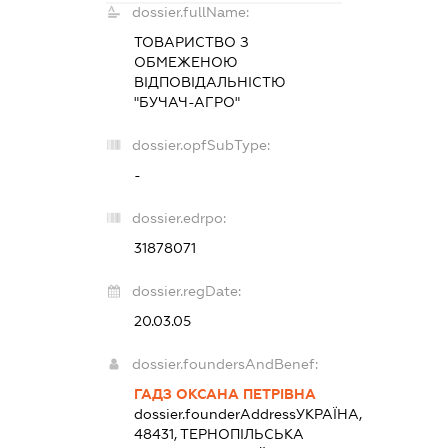
dossier.fullName:
ТОВАРИСТВО З
ОБМЕЖЕНОЮ
ВІДПОВІДАЛЬНІСТЮ
"БУЧАЧ-АГРО"
dossier.opfSubType:
-
dossier.edrpo:
31878071
dossier.regDate:
20.03.05
dossier.foundersAndBenef:
ГАДЗ ОКСАНА ПЕТРІВНА
dossier.founderAddress
УКРАЇНА,
48431, ТЕРНОПІЛЬСЬКА