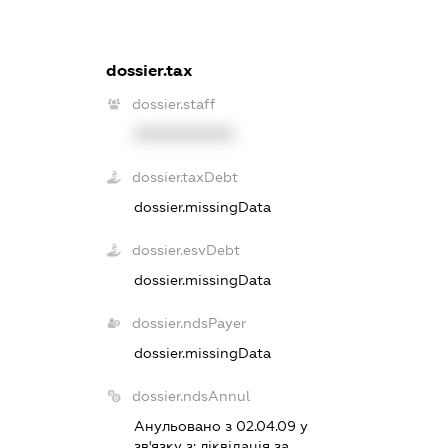
dossier.tax
dossier.staff
XXXXXXXXXX
dossier.taxDebt
dossier.missingData
dossier.esvDebt
dossier.missingData
dossier.ndsPayer
dossier.missingData
dossier.ndsAnnul
Анульовано з 02.04.09 у
зв'язку з:
лiквiдацiя за