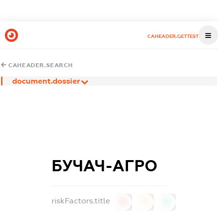
CAHEADER.GETTEST
CAHEADER.SEARCH
document.dossier
БУЧАЧ-АГРО
riskFactors.title
0
0
0