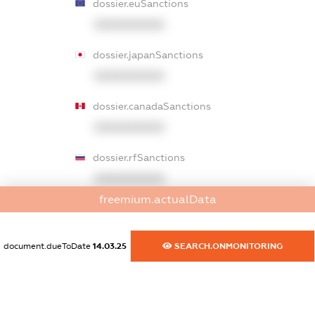
dossier.euSanctions
XXXXXXXXXX
dossier.japanSanctions
XXXXXXXXXX
dossier.canadaSanctions
XXXXXXXXXX
dossier.rfSanctions
XXXXXXXXXX
freemium.actualData
dossier.russian_reg_title
XXXXXXXXXX
document.dueToDate
14.03.25
SEARCH.ONMONITORING
dossier.commercial_info.title
dossier.commercial_info.postal_address
XXXXXXXXXX