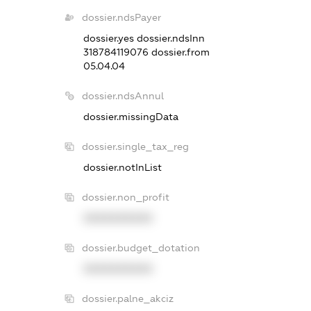
dossier.ndsPayer
dossier.yes
dossier.ndsInn
318784119076
dossier.from
05.04.04
dossier.ndsAnnul
dossier.missingData
dossier.single_tax_reg
dossier.notInList
dossier.non_profit
XXXXXXXXXX
dossier.budget_dotation
XXXXXXXXXX
dossier.palne_akciz