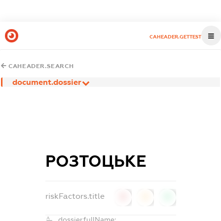
CAHEADER.GETTEST
CAHEADER.SEARCH
document.dossier
РОЗТОЦЬКЕ
riskFactors.title
0
0
0
dossier.fullName: