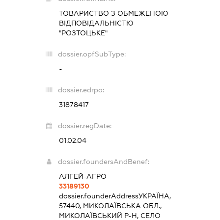
ТОВАРИСТВО З ОБМЕЖЕНОЮ
ВІДПОВІДАЛЬНІСТЮ
"РОЗТОЦЬКЕ"
dossier.opfSubType:
-
dossier.edrpo:
31878417
dossier.regDate:
01.02.04
dossier.foundersAndBenef:
АЛГЕЙ-АГРО
33189130
dossier.founderAddress
УКРАЇНА,
57440, МИКОЛАЇВСЬКА ОБЛ.,
МИКОЛАЇВСЬКИЙ Р-Н, СЕЛО