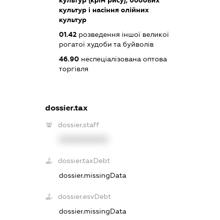
культур (крім рису), бобових
культур і насіння олійних
культур
01.42
розведення іншої великої
рогатої худоби та буйволів
46.90
неспеціалізована оптова
торгівля
dossier.tax
dossier.staff
XXXXXXXXXX
dossier.taxDebt
dossier.missingData
dossier.esvDebt
dossier.missingData