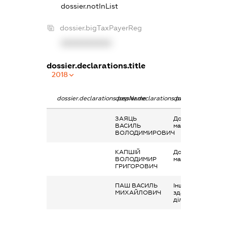
dossier.notInList
dossier.bigTaxPayerReg
XXXXXXXXXX
dossier.declarations.title
2018
dossier.declarations.pepName
dossier.declarations.personName
dossier.declaratio
ЗАЯЦЬ
Дохід від наданн
ВАСИЛЬ
майна в оренду
ВОЛОДИМИРОВИЧ
КАПШІЙ
Дохід від наданн
ВОЛОДИМИР
майна в оренду
ГРИГОРОВИЧ
ПАШ ВАСИЛЬ
Інше, дохід від
МИХАЙЛОВИЧ
здачі земельної
ділянки в оренду