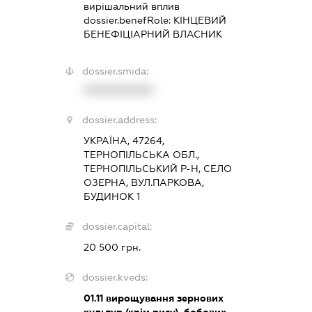
вирішальний вплив
dossier.benefRole:
КІНЦЕВИЙ
БЕНЕФІЦІАРНИЙ ВЛАСНИК
dossier.smida:
XXXXXXXXXX
dossier.address:
УКРАЇНА, 47264,
ТЕРНОПІЛЬСЬКА ОБЛ.,
ТЕРНОПІЛЬСЬКИЙ Р-Н, СЕЛО
ОЗЕРНА, ВУЛ.ПАРКОВА,
БУДИНОК 1
dossier.capital:
20 500 грн.
dossier.kveds:
01.11
вирощування зернових