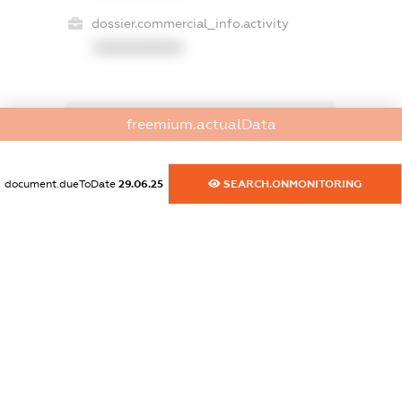
dossier.commercial_info.activity
XXXXXXXXXX
freemium.actualData
freemium.exampleText_1
freemium.exampleText_2
freemium.anonymousPerSearch2
document.dueToDate
29.06.25
SEARCH.ONMONITORING
FREEMIUM.DETAILS
FREEMIUM.REGISTER