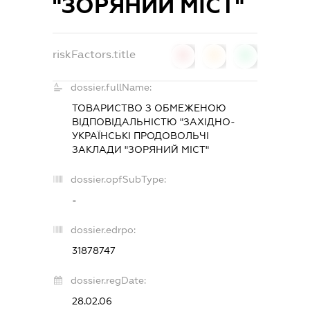
"ЗОРЯНИЙ МІСТ"
riskFactors.title
0
0
0
dossier.fullName:
ТОВАРИСТВО З ОБМЕЖЕНОЮ
ВІДПОВІДАЛЬНІСТЮ "ЗАХІДНО-
УКРАЇНСЬКІ ПРОДОВОЛЬЧІ
ЗАКЛАДИ "ЗОРЯНИЙ МІСТ"
dossier.opfSubType:
-
dossier.edrpo:
31878747
dossier.regDate:
28.02.06