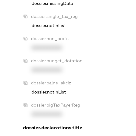
dossier.missingData
dossier.single_tax_reg
dossier.notInList
dossier.non_profit
XXXXXXXXXX
dossier.budget_dotation
XXXXXXXXXX
dossier.palne_akciz
dossier.notInList
dossier.bigTaxPayerReg
XXXXXXXXXX
dossier.declarations.title