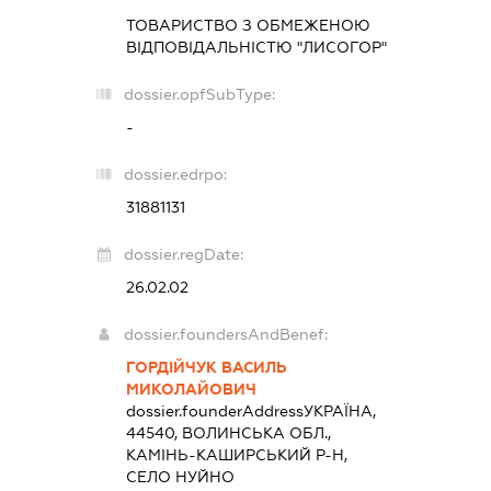
ТОВАРИСТВО З ОБМЕЖЕНОЮ
ВІДПОВІДАЛЬНІСТЮ "ЛИСОГОР"
dossier.opfSubType:
-
dossier.edrpo:
31881131
dossier.regDate:
26.02.02
dossier.foundersAndBenef:
ГОРДІЙЧУК ВАСИЛЬ
МИКОЛАЙОВИЧ
dossier.founderAddress
УКРАЇНА,
44540, ВОЛИНСЬКА ОБЛ.,
КАМІНЬ-КАШИРСЬКИЙ Р-Н,
СЕЛО НУЙНО