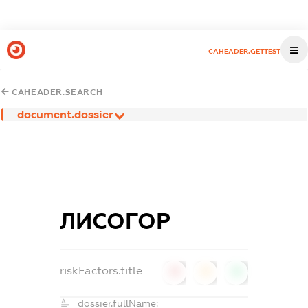
CAHEADER.GETTEST
CAHEADER.SEARCH
document.dossier
ЛИСОГОР
riskFactors.title
0
0
0
dossier.fullName: