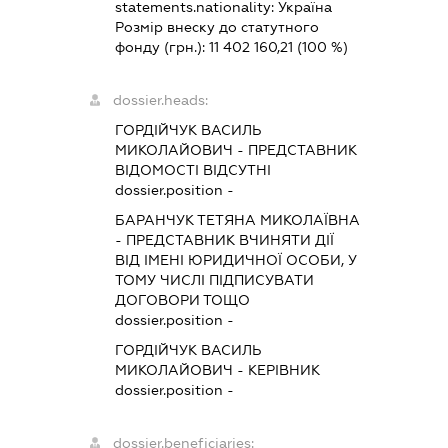
statements.nationality:
Україна
Розмір внеску до статутного
фонду (грн.):
11 402 160,21
(100 %)
dossier.heads:
ГОРДІЙЧУК ВАСИЛЬ
МИКОЛАЙОВИЧ
-
ПРЕДСТАВНИК
ВІДОМОСТІ ВІДСУТНІ
dossier.position -
БАРАНЧУК ТЕТЯНА МИКОЛАЇВНА
-
ПРЕДСТАВНИК
ВЧИНЯТИ ДІЇ
ВІД ІМЕНІ ЮРИДИЧНОЇ ОСОБИ, У
ТОМУ ЧИСЛІ ПІДПИСУВАТИ
ДОГОВОРИ ТОЩО
dossier.position -
ГОРДІЙЧУК ВАСИЛЬ
МИКОЛАЙОВИЧ
-
КЕРІВНИК
dossier.position -
dossier.beneficiaries: