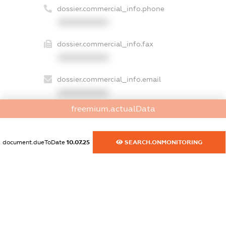
dossier.commercial_info.phone
XXXXXXXXXX
dossier.commercial_info.fax
XXXXXXXXXX
dossier.commercial_info.email
XXXXXXXXXX
freemium.actualData
dossier.commercial_info.website
XXXXXXXXXX
document.dueToDate
10.07.25
SEARCH.ONMONITORING
dossier.commercial_info.activity
XXXXXXXXXX
freemium.exampleText_1
freemium.exampleText_2
freemium.anonymousPerSearch2