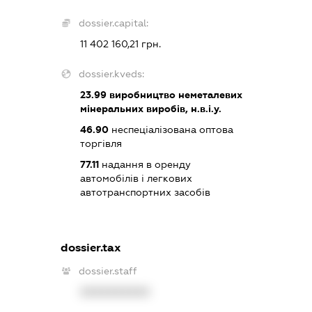
dossier.capital:
11 402 160,21 грн.
dossier.kveds:
23.99
виробництво неметалевих
мінеральних виробів, н.в.і.у.
46.90
неспеціалізована оптова
торгівля
77.11
надання в оренду
автомобілів і легкових
автотранспортних засобів
dossier.tax
dossier.staff
XXXXXXXXXX