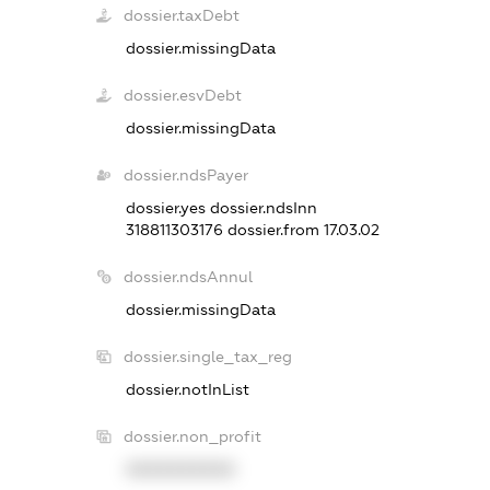
dossier.taxDebt
dossier.missingData
dossier.esvDebt
dossier.missingData
dossier.ndsPayer
dossier.yes
dossier.ndsInn
318811303176
dossier.from 17.03.02
dossier.ndsAnnul
dossier.missingData
dossier.single_tax_reg
dossier.notInList
dossier.non_profit
XXXXXXXXXX