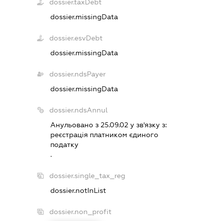
dossier.taxDebt
dossier.missingData
dossier.esvDebt
dossier.missingData
dossier.ndsPayer
dossier.missingData
dossier.ndsAnnul
Анульовано з 25.09.02 у зв'язку з:
реєстрацiя платником єдиного
податку
.
dossier.single_tax_reg
dossier.notInList
dossier.non_profit