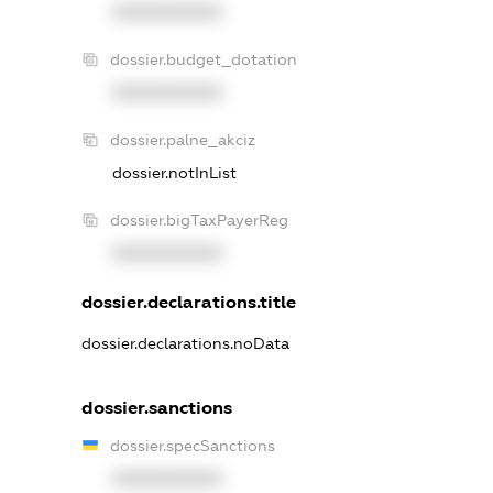
XXXXXXXXXX
dossier.budget_dotation
XXXXXXXXXX
dossier.palne_akciz
dossier.notInList
dossier.bigTaxPayerReg
XXXXXXXXXX
dossier.declarations.title
dossier.declarations.noData
dossier.sanctions
dossier.specSanctions
XXXXXXXXXX