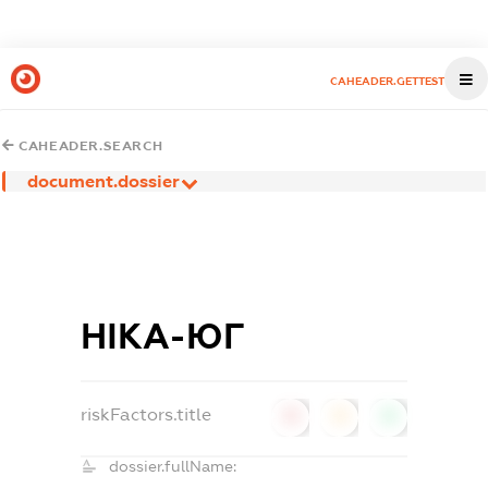
CAHEADER.GETTEST
CAHEADER.SEARCH
document.dossier
НІКА-ЮГ
riskFactors.title
0
0
0
dossier.fullName: