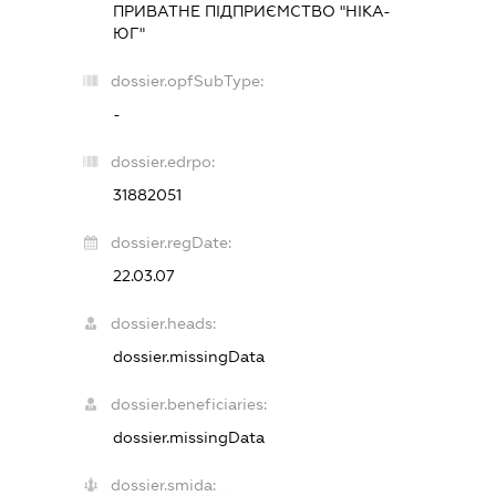
ПРИВАТНЕ ПІДПРИЄМСТВО "НІКА-
ЮГ"
dossier.opfSubType:
-
dossier.edrpo:
31882051
dossier.regDate:
22.03.07
dossier.heads:
dossier.missingData
dossier.beneficiaries:
dossier.missingData
dossier.smida: