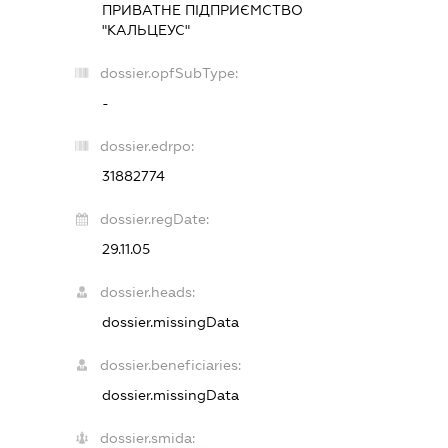
ПРИВАТНЕ ПІДПРИЄМСТВО
"КАЛЬЦЕУС"
dossier.opfSubType:
-
dossier.edrpo:
31882774
dossier.regDate:
29.11.05
dossier.heads:
dossier.missingData
dossier.beneficiaries:
dossier.missingData
dossier.smida: