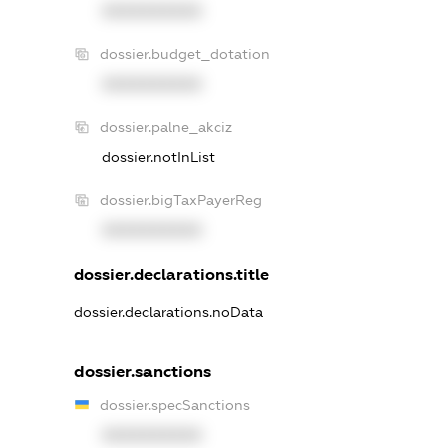
XXXXXXXXXX
dossier.budget_dotation
XXXXXXXXXX
dossier.palne_akciz
dossier.notInList
dossier.bigTaxPayerReg
XXXXXXXXXX
dossier.declarations.title
dossier.declarations.noData
dossier.sanctions
dossier.specSanctions
XXXXXXXXXX