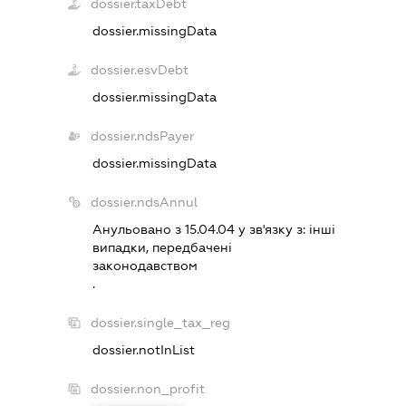
dossier.taxDebt
dossier.missingData
dossier.esvDebt
dossier.missingData
dossier.ndsPayer
dossier.missingData
dossier.ndsAnnul
Анульовано з 15.04.04 у зв'язку з:
iншi
випадки, передбаченi
законодавством
.
dossier.single_tax_reg
dossier.notInList
dossier.non_profit