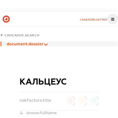
CAHEADER.GETTEST
CAHEADER.SEARCH
document.dossier
КАЛЬЦЕУС
riskFactors.title
0
0
0
dossier.fullName: