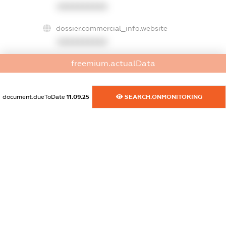
XXXXXXXXXX
dossier.commercial_info.website
XXXXXXXXXX
freemium.actualData
dossier.commercial_info.activity
XXXXXXXXXX
document.dueToDate
11.09.25
SEARCH.ONMONITORING
freemium.exampleText_1
freemium.exampleText_2
freemium.anonymousPerSearch2
FREEMIUM.DETAILS
FREEMIUM.REGISTER