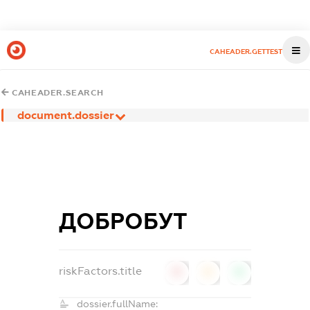
CAHEADER.GETTEST
CAHEADER.SEARCH
document.dossier
ДОБРОБУТ
riskFactors.title
0
0
0
dossier.fullName: