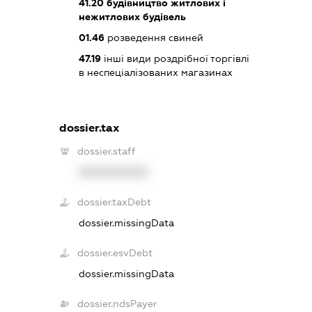
41.20
будівництво житлових і
нежитлових будівель
01.46
розведення свиней
47.19
інші види роздрібної торгівлі
в неспеціалізованих магазинах
dossier.tax
dossier.staff
XXXXXXXXXX
dossier.taxDebt
dossier.missingData
dossier.esvDebt
dossier.missingData
dossier.ndsPayer