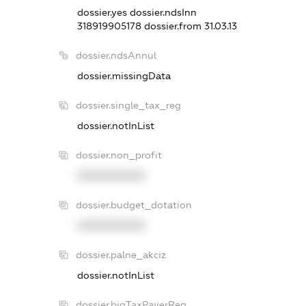
dossier.yes
dossier.ndsInn
318919905178
dossier.from 31.03.13
dossier.ndsAnnul
dossier.missingData
dossier.single_tax_reg
dossier.notInList
dossier.non_profit
XXXXXXXXXX
dossier.budget_dotation
XXXXXXXXXX
dossier.palne_akciz
dossier.notInList
dossier.bigTaxPayerReg