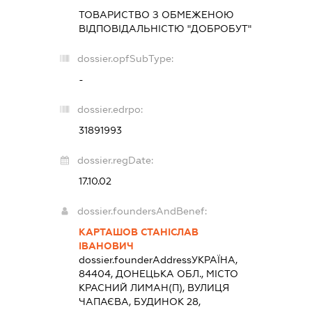
ТОВАРИСТВО З ОБМЕЖЕНОЮ
ВІДПОВІДАЛЬНІСТЮ "ДОБРОБУТ"
dossier.opfSubType:
-
dossier.edrpo:
31891993
dossier.regDate:
17.10.02
dossier.foundersAndBenef:
КАРТАШОВ СТАНІСЛАВ
ІВАНОВИЧ
dossier.founderAddress
УКРАЇНА,
84404, ДОНЕЦЬКА ОБЛ., МІСТО
КРАСНИЙ ЛИМАН(П), ВУЛИЦЯ
ЧАПАЄВА, БУДИНОК 28,