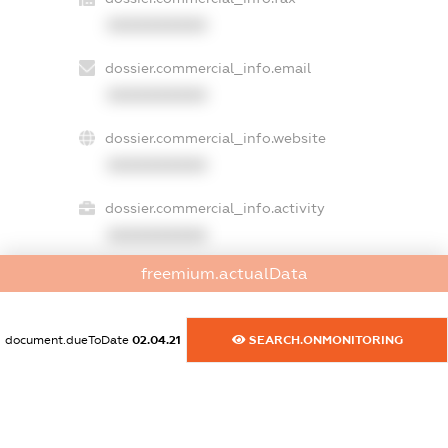
XXXXXXXXXX
dossier.commercial_info.email
XXXXXXXXXX
dossier.commercial_info.website
XXXXXXXXXX
dossier.commercial_info.activity
XXXXXXXXXX
freemium.actualData
freemium.exampleText_1
freemium.exampleText_2
document.dueToDate
02.04.21
SEARCH.ONMONITORING
freemium.anonymousPerSearch2
FREEMIUM.DETAILS
FREEMIUM.REGISTER