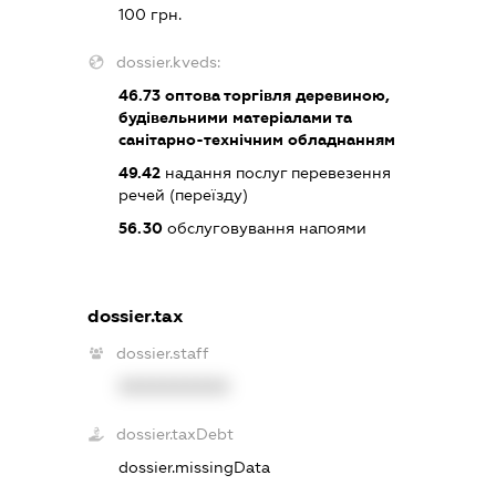
100 грн.
dossier.kveds:
46.73
оптова торгівля деревиною,
будівельними матеріалами та
санітарно-технічним обладнанням
49.42
надання послуг перевезення
речей (переїзду)
56.30
обслуговування напоями
dossier.tax
dossier.staff
XXXXXXXXXX
dossier.taxDebt
dossier.missingData