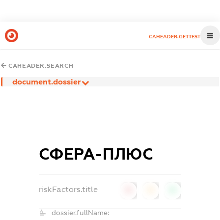
CAHEADER.GETTEST
CAHEADER.SEARCH
document.dossier
СФЕРА-ПЛЮС
riskFactors.title
0
0
0
dossier.fullName: