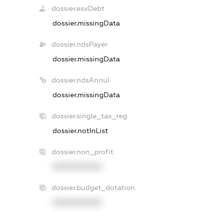
dossier.esvDebt
dossier.missingData
dossier.ndsPayer
dossier.missingData
dossier.ndsAnnul
dossier.missingData
dossier.single_tax_reg
dossier.notInList
dossier.non_profit
XXXXXXXXXX
dossier.budget_dotation
XXXXXXXXXX