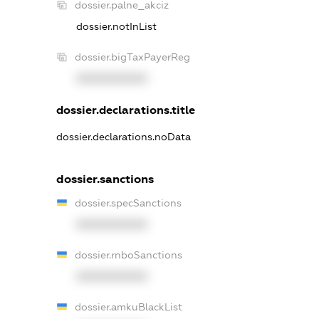
dossier.palne_akciz
dossier.notInList
dossier.bigTaxPayerReg
XXXXXXXXXX
dossier.declarations.title
dossier.declarations.noData
dossier.sanctions
dossier.specSanctions
XXXXXXXXXX
dossier.rnboSanctions
XXXXXXXXXX
dossier.amkuBlackList