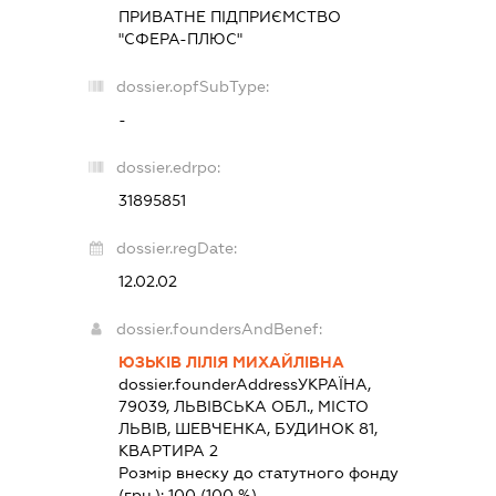
ПРИВАТНЕ ПІДПРИЄМСТВО
"СФЕРА-ПЛЮС"
dossier.opfSubType:
-
dossier.edrpo:
31895851
dossier.regDate:
12.02.02
dossier.foundersAndBenef:
ЮЗЬКІВ ЛІЛІЯ МИХАЙЛІВНА
dossier.founderAddress
УКРАЇНА,
79039, ЛЬВІВСЬКА ОБЛ., МІСТО
ЛЬВІВ, ШЕВЧЕНКА, БУДИНОК 81,
КВАРТИРА 2
Розмір внеску до статутного фонду
(грн.):
100
(100 %)