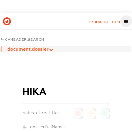
CAHEADER.GETTEST
CAHEADER.SEARCH
document.dossier
НІКА
riskFactors.title
0
0
0
dossier.fullName: