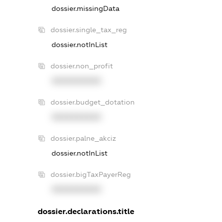
dossier.missingData
dossier.single_tax_reg
dossier.notInList
dossier.non_profit
XXXXXXXXXX
dossier.budget_dotation
XXXXXXXXXX
dossier.palne_akciz
dossier.notInList
dossier.bigTaxPayerReg
XXXXXXXXXX
dossier.declarations.title