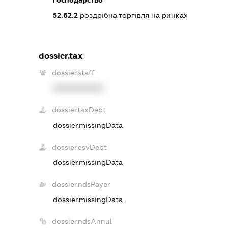
52.62.2
роздрібна торгівля на ринках
dossier.tax
dossier.staff
XXXXXXXXXX
dossier.taxDebt
dossier.missingData
dossier.esvDebt
dossier.missingData
dossier.ndsPayer
dossier.missingData
dossier.ndsAnnul