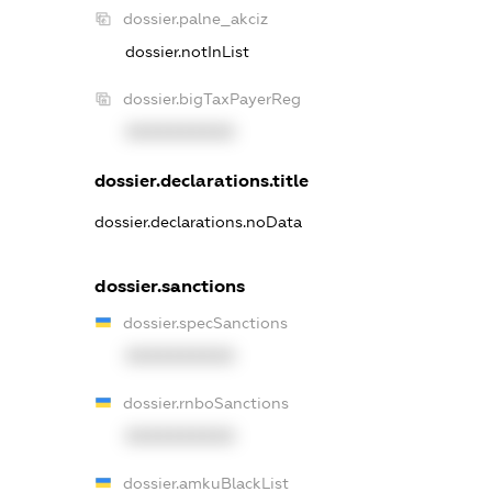
dossier.palne_akciz
dossier.notInList
dossier.bigTaxPayerReg
XXXXXXXXXX
dossier.declarations.title
dossier.declarations.noData
dossier.sanctions
dossier.specSanctions
XXXXXXXXXX
dossier.rnboSanctions
XXXXXXXXXX
dossier.amkuBlackList