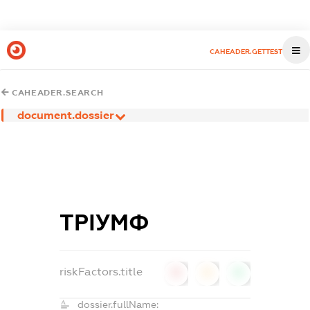
CAHEADER.GETTEST
CAHEADER.SEARCH
document.dossier
ТРІУМФ
riskFactors.title
0
0
0
dossier.fullName: