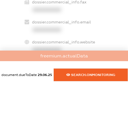
dossier.commercial_info.fax
XXXXXXXXXX
dossier.commercial_info.email
XXXXXXXXXX
dossier.commercial_info.website
XXXXXXXXXX
freemium.actualData
dossier.commercial_info.activity
XXXXXXXXXX
document.dueToDate
29.06.25
SEARCH.ONMONITORING
freemium.exampleText_1
freemium.exampleText_2
freemium.anonymousPerSearch2
FREEMIUM.DETAILS
FREEMIUM.REGISTER