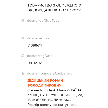
ТОВАРИСТВО З ОБМЕЖЕНОЮ
ВІДПОВІДАЛЬНІСТЮ "ТРІУМФ"
dossier.opfSubType:
-
dossier.edrpo:
31898611
dossier.regDate:
04.02.02
dossier.foundersAndBenef:
ДІДИЦЬКИЙ РОМАН
ВОЛОДИМИРОВИЧ
dossier.founderAddress
УКРАЇНА,
33000, ВУЛ.ГРУШЕВСЬКОГО, 2А,
15, КОВЕЛЬ, ВОЛИНСЬКА
Розмір внеску до статутного