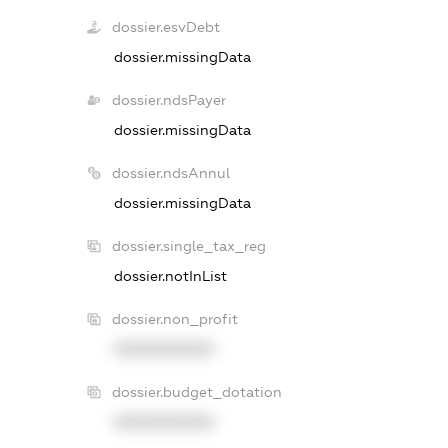
dossier.esvDebt
dossier.missingData
dossier.ndsPayer
dossier.missingData
dossier.ndsAnnul
dossier.missingData
dossier.single_tax_reg
dossier.notInList
dossier.non_profit
XXXXXXXXXX
dossier.budget_dotation
XXXXXXXXXX