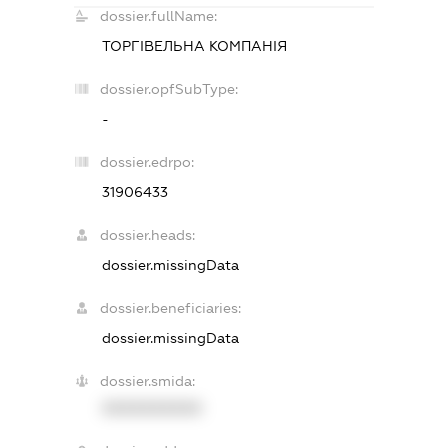
dossier.fullName:
ТОРГІВЕЛЬНА КОМПАНІЯ
dossier.opfSubType:
-
dossier.edrpo:
31906433
dossier.heads:
dossier.missingData
dossier.beneficiaries:
dossier.missingData
dossier.smida:
XXXXXXXXXX