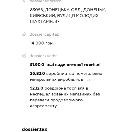
dossier.address:
83056, ДОНЕЦЬКА ОБЛ., ДОНЕЦЬК,
КИЇВСЬКИЙ, ВУЛИЦЯ МОЛОДИХ
ШАХТАРІВ, 37
dossier.capital:
14 000 грн.
dossier.kveds:
51.90.0
інші види оптової торгівлі
26.82.0
виробництво неметалевих
мінеральних виробів, н. в. і. г.
52.12.0
роздрібна торгівля в
неспеціалізованих магазинах без
переваги продовольчого
асортименту
dossier.tax