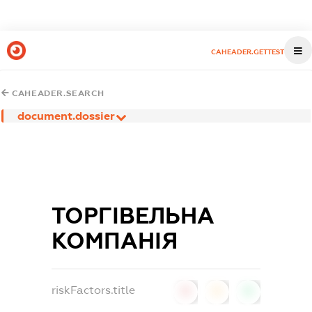
CAHEADER.GETTEST
CAHEADER.SEARCH
document.dossier
ТОРГІВЕЛЬНА
КОМПАНІЯ
riskFactors.title
0
0
0