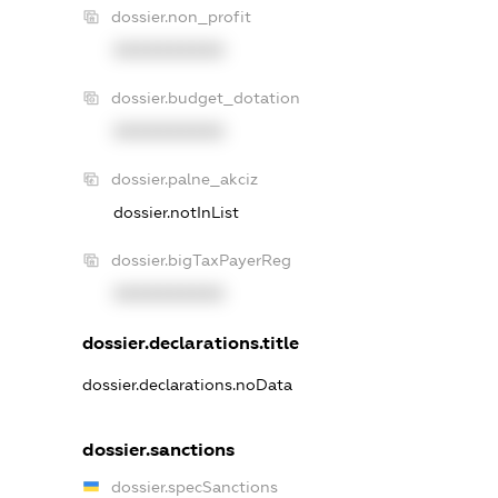
dossier.non_profit
XXXXXXXXXX
dossier.budget_dotation
XXXXXXXXXX
dossier.palne_akciz
dossier.notInList
dossier.bigTaxPayerReg
XXXXXXXXXX
dossier.declarations.title
dossier.declarations.noData
dossier.sanctions
dossier.specSanctions