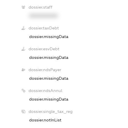
dossier.staff
XXXXXXXXXX
dossier.taxDebt
dossier.missingData
dossier.esvDebt
dossier.missingData
dossier.ndsPayer
dossier.missingData
dossier.ndsAnnul
dossier.missingData
dossier.single_tax_reg
dossier.notInList