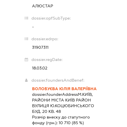
АЛЮСТАР
dossier.opfSubType:
-
dossier.edrpo:
31907311
dossier.regDate:
18.03.02
dossier.foundersAndBenef:
ВОЛОБУЄВА ЮЛІЯ ВАЛЕРІЇВНА
dossier.founderAddress
М.КИЇВ,
РАЙОНИ МІСТА КИЇВ РАЙОН
ВУЛИЦЯ Ю.КОЦЮБИНСЬКОГО
БУД. 20 КВ. 48
Розмір внеску до статутного
фонду (грн.):
10 710
(85 %)