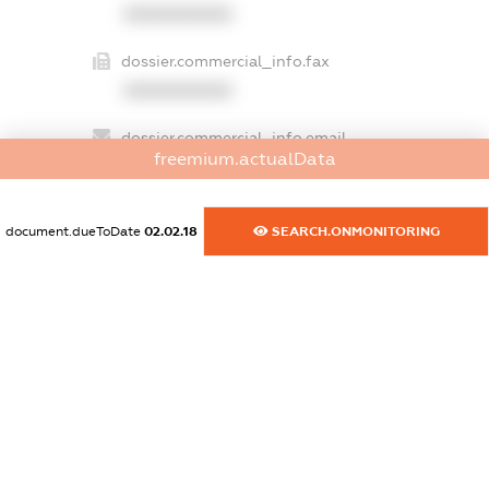
XXXXXXXXXX
dossier.commercial_info.fax
XXXXXXXXXX
dossier.commercial_info.email
freemium.actualData
XXXXXXXXXX
dossier.commercial_info.website
document.dueToDate
02.02.18
SEARCH.ONMONITORING
XXXXXXXXXX
dossier.commercial_info.activity
XXXXXXXXXX
freemium.exampleText_1
freemium.exampleText_2
freemium.anonymousPerSearch2