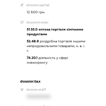
dossier.capital:
12 600 грн.
dossier.kveds:
51.55.0
оптова торгівля хімічними
продуктами
52.48.9
роздрібна торгівля іншими
непродовольчими товарами, н. в. і.
г.
74.20.1
діяльність у сфері
інжинірингу
dossier.tax
dossier.staff
XXXXXXXXXX