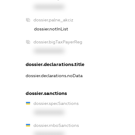
XXXXXXXXXX
dossier.palne_akciz
dossier.notInList
dossier.bigTaxPayerReg
XXXXXXXXXX
dossier.declarations.title
dossier.declarations.noData
dossier.sanctions
dossier.specSanctions
XXXXXXXXXX
dossier.rnboSanctions
XXXXXXXXXX