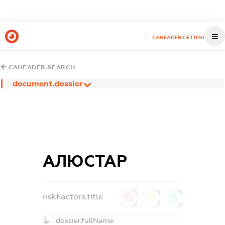
CAHEADER.GETTEST
CAHEADER.SEARCH
document.dossier
АЛЮСТАР
riskFactors.title
0
0
0
dossier.fullName: