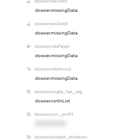
dossier.taxDebt
dossier.missingData
dossier.esvDebt
dossier.missingData
dossier.ndsPayer
dossier.missingData
dossier.ndsAnnul
dossier.missingData
dossier.single_tax_reg
dossier.notInList
dossier.non_profit
XXXXXXXXXX
dossier.budget_dotation