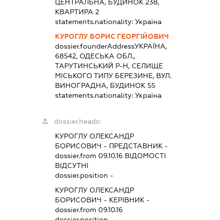
ЦЕНТРАЛЬНА, БУДИНОК 238,
КВАРТИРА 2
statements.nationality:
Україна
КУРОГЛУ БОРИС ГЕОРГІЙОВИЧ
dossier.founderAddress
УКРАЇНА,
68542, ОДЕСЬКА ОБЛ.,
ТАРУТИНСЬКИЙ Р-Н, СЕЛИЩЕ
МІСЬКОГО ТИПУ БЕРЕЗИНЕ, ВУЛ.
ВИНОГРАДНА, БУДИНОК 55
statements.nationality:
Україна
dossier.heads:
КУРОГЛУ ОЛЕКСАНДР
БОРИСОВИЧ
-
ПРЕДСТАВНИК
-
dossier.from 09.10.16
ВІДОМОСТІ
ВІДСУТНІ
dossier.position -
КУРОГЛУ ОЛЕКСАНДР
БОРИСОВИЧ
-
КЕРІВНИК
-
dossier.from 09.10.16
dossier.position -