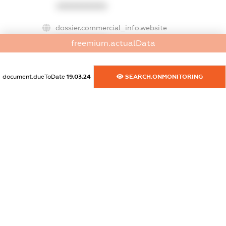
XXXXXXXXXX
dossier.commercial_info.website
XXXXXXXXXX
freemium.actualData
dossier.commercial_info.activity
XXXXXXXXXX
document.dueToDate
19.03.24
SEARCH.ONMONITORING
freemium.exampleText_1
freemium.exampleText_2
freemium.anonymousPerSearch2
FREEMIUM.DETAILS
FREEMIUM.REGISTER