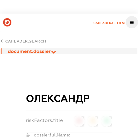
CAHEADER.GETTEST
CAHEADER.SEARCH
document.dossier
ОЛЕКСАНДР
riskFactors.title
0
0
0
dossier.fullName: