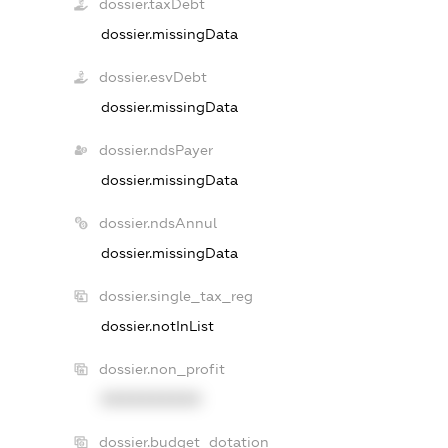
dossier.taxDebt
dossier.missingData
dossier.esvDebt
dossier.missingData
dossier.ndsPayer
dossier.missingData
dossier.ndsAnnul
dossier.missingData
dossier.single_tax_reg
dossier.notInList
dossier.non_profit
XXXXXXXXXX
dossier.budget_dotation