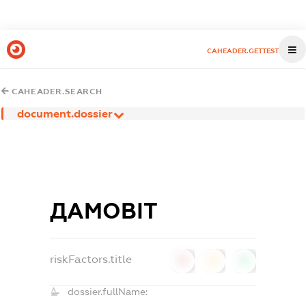
CAHEADER.GETTEST
CAHEADER.SEARCH
document.dossier
ДАМОВІТ
riskFactors.title
0
0
0
dossier.fullName: