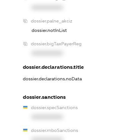
XXXXXXXXXX
dossier.palne_akciz
dossier.notInList
dossier.bigTaxPayerReg
XXXXXXXXXX
dossier.declarations.title
dossier.declarations.noData
dossier.sanctions
dossier.specSanctions
XXXXXXXXXX
dossier.rnboSanctions
XXXXXXXXXX