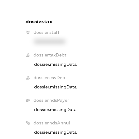
dossier.tax
dossier.staff
XXXXXXXXXX
dossier.taxDebt
dossier.missingData
dossier.esvDebt
dossier.missingData
dossier.ndsPayer
dossier.missingData
dossier.ndsAnnul
dossier.missingData