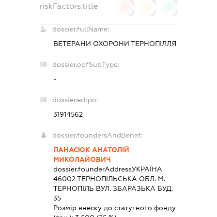
riskFactors.title
0
0
0
dossier.fullName:
ВЕТЕРАНИ ОХОРОНИ ТЕРНОПІЛЛЯ
dossier.opfSubType:
-
dossier.edrpo:
31914562
dossier.foundersAndBenef:
ПАНАСЮК АНАТОЛІЙ
МИКОЛАЙОВИЧ
dossier.founderAddress
УКРАЇНА
46002 ТЕРНОПIЛЬСЬКА ОБЛ. М.
ТЕРНОПІЛЬ ВУЛ. ЗБАРАЗЬКА БУД.
35
Розмір внеску до статутного фонду