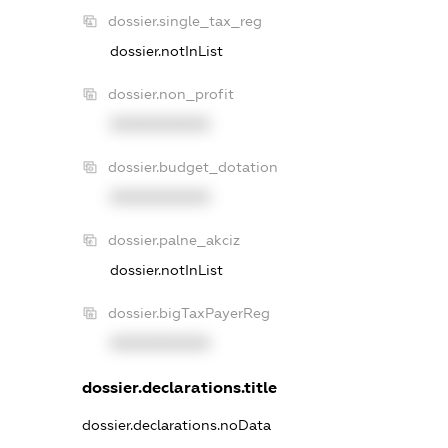
dossier.single_tax_reg
dossier.notInList
dossier.non_profit
XXXXXXXXXX
dossier.budget_dotation
XXXXXXXXXX
dossier.palne_akciz
dossier.notInList
dossier.bigTaxPayerReg
XXXXXXXXXX
dossier.declarations.title
dossier.declarations.noData