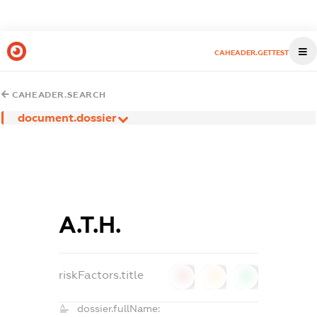
CAHEADER.GETTEST
CAHEADER.SEARCH
document.dossier
А.Т.Н.
riskFactors.title
0
0
0
dossier.fullName: