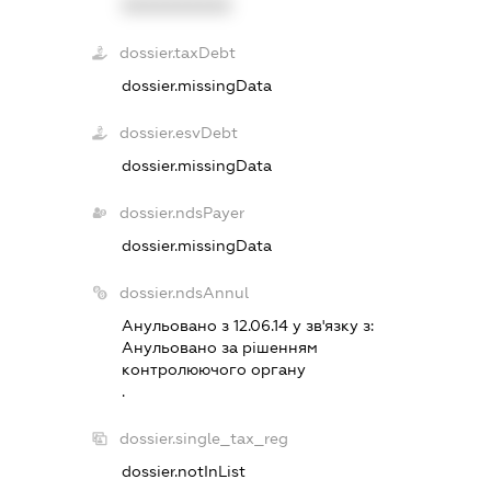
XXXXXXXXXX
dossier.taxDebt
dossier.missingData
dossier.esvDebt
dossier.missingData
dossier.ndsPayer
dossier.missingData
dossier.ndsAnnul
Анульовано з 12.06.14 у зв'язку з:
Анульовано за рiшенням
контролюючого органу
.
dossier.single_tax_reg
dossier.notInList