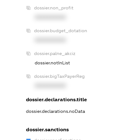
dossier.non_profit
XXXXXXXXXX
dossier.budget_dotation
XXXXXXXXXX
dossier.palne_akciz
dossier.notInList
dossier.bigTaxPayerReg
XXXXXXXXXX
dossier.declarations.title
dossier.declarations.noData
dossier.sanctions