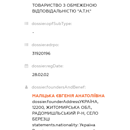
ТОВАРИСТВО З ОБМЕЖЕНОЮ
ВІДПОВІДАЛЬНІСТЮ "А.Т.Н."
dossier.opfSubType:
-
dossier.edrpo:
31920196
dossier.regDate:
28.02.02
dossier.foundersAndBenef:
МАЛІЦЬКА ЄВГЕНІЯ АНАТОЛІЇВНА
dossier.founderAddress
УКРАЇНА,
12200, ЖИТОМИРСЬКА ОБЛ.,
РАДОМИШЛЬСЬКИЙ Р-Н, СЕЛО
БЕРЕЗЦІ
statements.nationality:
Україна