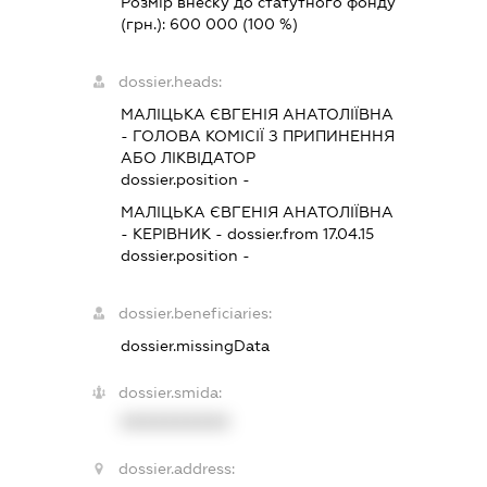
Розмір внеску до статутного фонду
(грн.):
600 000
(100 %)
dossier.heads:
МАЛІЦЬКА ЄВГЕНІЯ АНАТОЛІЇВНА
-
ГОЛОВА КОМІСІЇ З ПРИПИНЕННЯ
АБО ЛІКВІДАТОР
dossier.position -
МАЛІЦЬКА ЄВГЕНІЯ АНАТОЛІЇВНА
-
КЕРІВНИК
- dossier.from 17.04.15
dossier.position -
dossier.beneficiaries:
dossier.missingData
dossier.smida:
XXXXXXXXXX
dossier.address: