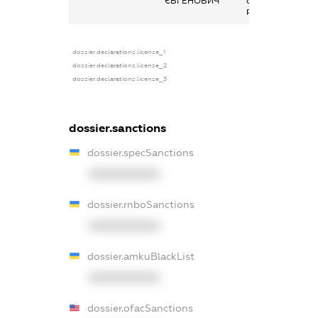
ЄВГЕНОВИЧ
основним місцем
роботи
dossier.declarations.license_1
dossier.declarations.license_2
dossier.declarations.license_3
dossier.sanctions
dossier.specSanctions
XXXXXXXXXX
dossier.rnboSanctions
XXXXXXXXXX
dossier.amkuBlackList
XXXXXXXXXX
dossier.ofacSanctions