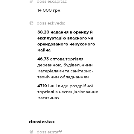
dossier.capital:
14 000 грн.
dossier.kveds:
68.20
надання в оренду й
експлуатацію власного чи
орендованого нерухомого
майна
46.73
оптова торгівля
деревиною, будівельними
матеріалами та санітарно-
технічним обладнанням
47.19
інші види роздрібної
торгівлі в неспеціалізованих
магазинах
dossier.tax
dossier.staff