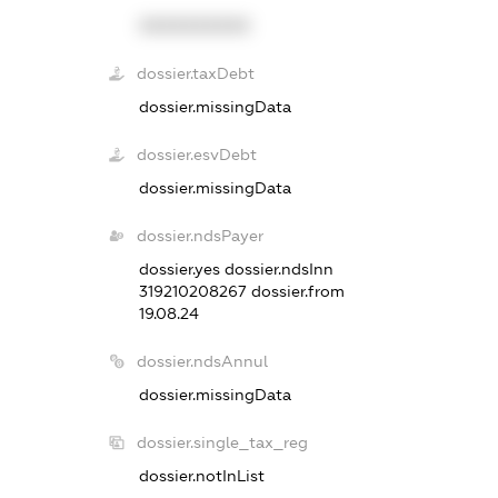
XXXXXXXXXX
dossier.taxDebt
dossier.missingData
dossier.esvDebt
dossier.missingData
dossier.ndsPayer
dossier.yes
dossier.ndsInn
319210208267
dossier.from
19.08.24
dossier.ndsAnnul
dossier.missingData
dossier.single_tax_reg
dossier.notInList