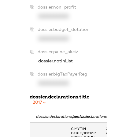
dossier.non_profit
XXXXXXXXXX
dossier.budget_dotation
XXXXXXXXXX
dossier.palne_akciz
dossier.notInList
dossier.bigTaxPayerReg
XXXXXXXXXX
dossier.declarations.title
2017
dossier.declarations.pepName
dossier.declarations.personName
dossier.declarati
СІМУТІН
Заробітна плата
ВОЛОДИМИР
отримана за