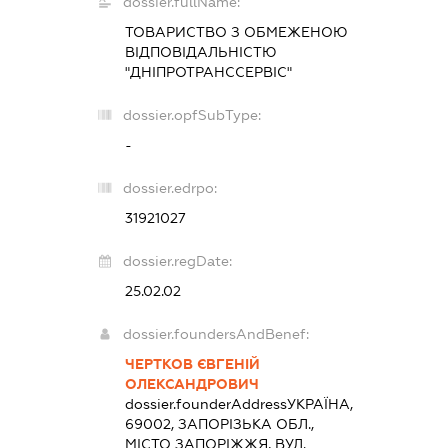
dossier.fullName:
ТОВАРИСТВО З ОБМЕЖЕНОЮ
ВІДПОВІДАЛЬНІСТЮ
"ДНІПРОТРАНССЕРВІС"
dossier.opfSubType:
-
dossier.edrpo:
31921027
dossier.regDate:
25.02.02
dossier.foundersAndBenef:
ЧЕРТКОВ ЄВГЕНІЙ
ОЛЕКСАНДРОВИЧ
dossier.founderAddress
УКРАЇНА,
69002, ЗАПОРІЗЬКА ОБЛ.,
МІСТО ЗАПОРІЖЖЯ, ВУЛ.