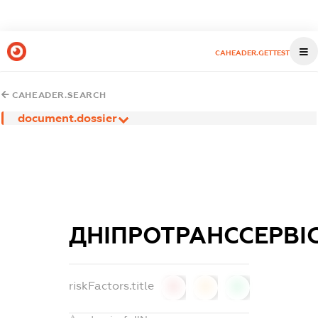
CAHEADER.GETTEST
CAHEADER.SEARCH
document.dossier
ДНІПРОТРАНССЕРВІ
riskFactors.title
0
0
0