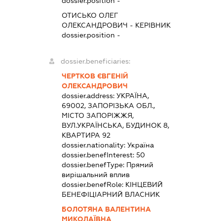
dossier.position -
ОТИСЬКО ОЛЕГ
ОЛЕКСАНДРОВИЧ
-
КЕРІВНИК
dossier.position -
dossier.beneficiaries:
ЧЕРТКОВ ЄВГЕНІЙ
ОЛЕКСАНДРОВИЧ
dossier.address:
УКРАЇНА,
69002, ЗАПОРІЗЬКА ОБЛ.,
МІСТО ЗАПОРІЖЖЯ,
ВУЛ.УКРАЇНСЬКА, БУДИНОК 8,
КВАРТИРА 92
dossier.nationality:
Україна
dossier.benefInterest:
50
dossier.benefType:
Прямий
вирішальний вплив
dossier.benefRole:
КІНЦЕВИЙ
БЕНЕФІЦІАРНИЙ ВЛАСНИК
БОЛОТЯНА ВАЛЕНТИНА
МИКОЛАЇВНА