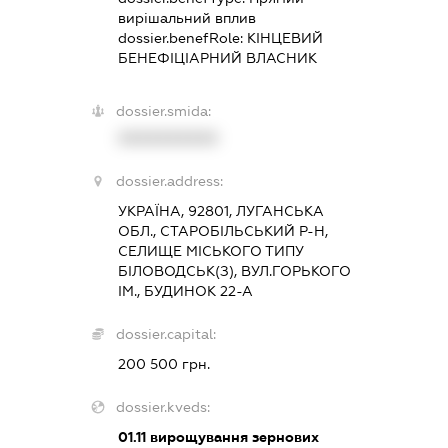
вирішальний вплив
dossier.benefRole:
КІНЦЕВИЙ
БЕНЕФІЦІАРНИЙ ВЛАСНИК
dossier.smida:
XXXXXXXXXX
dossier.address:
УКРАЇНА, 92801, ЛУГАНСЬКА
ОБЛ., СТАРОБІЛЬСЬКИЙ Р-Н,
СЕЛИЩЕ МІСЬКОГО ТИПУ
БІЛОВОДСЬК(З), ВУЛ.ГОРЬКОГО
ІМ., БУДИНОК 22-А
dossier.capital:
200 500 грн.
dossier.kveds:
01.11
вирощування зернових