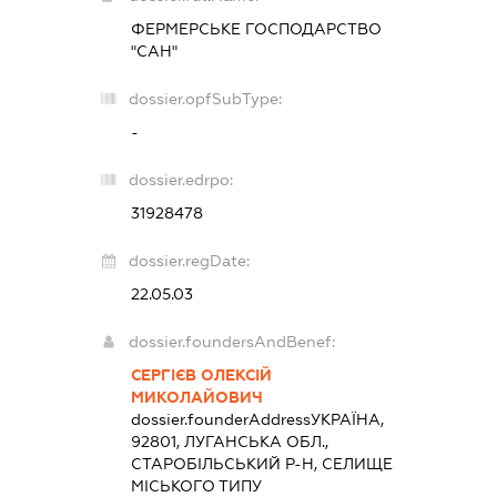
ФЕРМЕРСЬКЕ ГОСПОДАРСТВО
"САН"
dossier.opfSubType:
-
dossier.edrpo:
31928478
dossier.regDate:
22.05.03
dossier.foundersAndBenef:
СЕРГІЄВ ОЛЕКСІЙ
МИКОЛАЙОВИЧ
dossier.founderAddress
УКРАЇНА,
92801, ЛУГАНСЬКА ОБЛ.,
СТАРОБІЛЬСЬКИЙ Р-Н, СЕЛИЩЕ
МІСЬКОГО ТИПУ