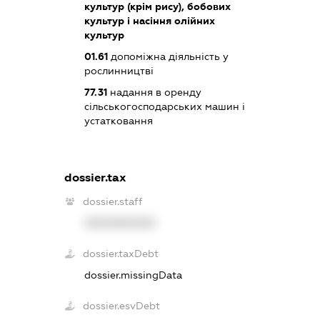
культур (крім рису), бобових
культур і насіння олійних
культур
01.61
допоміжна діяльність у
рослинництві
77.31
надання в оренду
сільськогосподарських машин і
устатковання
dossier.tax
dossier.staff
XXXXXXXXXX
dossier.taxDebt
dossier.missingData
dossier.esvDebt