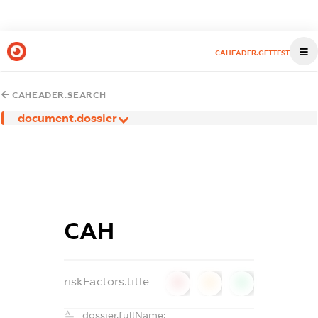
CAHEADER.GETTEST
CAHEADER.SEARCH
document.dossier
САН
riskFactors.title
0
0
0
dossier.fullName: