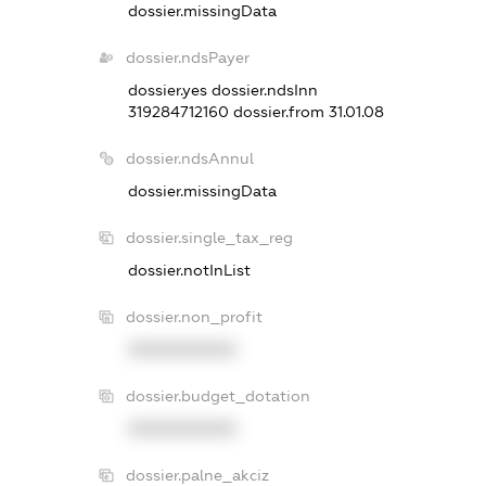
dossier.missingData
dossier.ndsPayer
dossier.yes
dossier.ndsInn
319284712160
dossier.from 31.01.08
dossier.ndsAnnul
dossier.missingData
dossier.single_tax_reg
dossier.notInList
dossier.non_profit
XXXXXXXXXX
dossier.budget_dotation
XXXXXXXXXX
dossier.palne_akciz