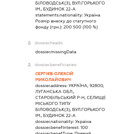
БІЛОВОДСЬК(З), ВУЛ.ГОРЬКОГО
ІМ., БУДИНОК 22-А
statements.nationality:
Україна
Розмір внеску до статутного
фонду (грн.):
200 500
(100 %)
dossier.heads:
dossier.missingData
dossier.beneficiaries:
СЕРГІЄВ ОЛЕКСІЙ
МИКОЛАЙОВИЧ
dossier.address:
УКРАЇНА, 92800,
ЛУГАНСЬКА ОБЛ.,
СТАРОБІЛЬСЬКИЙ Р-Н, СЕЛИЩЕ
МІСЬКОГО ТИПУ
БІЛОВОДСЬК(З), ВУЛ.ГОРЬКОГО
ІМ., БУДИНОК 22-А
dossier.nationality:
Україна
dossier.benefInterest:
100
dossier.benefType:
Прямий