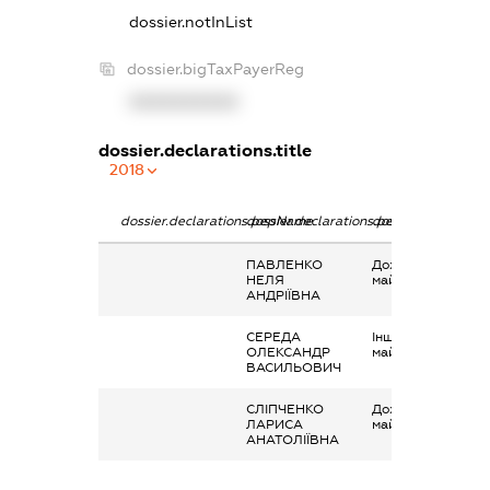
dossier.notInList
dossier.bigTaxPayerReg
XXXXXXXXXX
dossier.declarations.title
2018
dossier.declarations.pepName
dossier.declarations.personName
dossier.declaratio
ПАВЛЕНКО
Дохід від наданн
НЕЛЯ
майна в оренду
АНДРІЇВНА
СЕРЕДА
Інше, Надання
ОЛЕКСАНДР
майна в лізинг
ВАСИЛЬОВИЧ
СЛІПЧЕНКО
Дохід від наданн
ЛАРИСА
майна в оренду
АНАТОЛІЇВНА