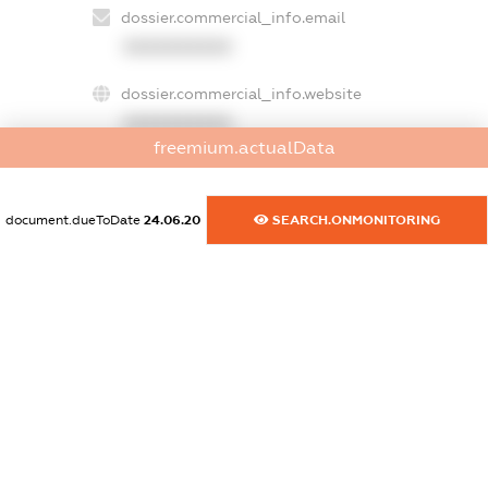
dossier.commercial_info.email
XXXXXXXXXX
dossier.commercial_info.website
XXXXXXXXXX
freemium.actualData
dossier.commercial_info.activity
XXXXXXXXXX
document.dueToDate
24.06.20
SEARCH.ONMONITORING
freemium.exampleText_1
freemium.exampleText_2
freemium.anonymousPerSearch2
FREEMIUM.DETAILS
FREEMIUM.REGISTER