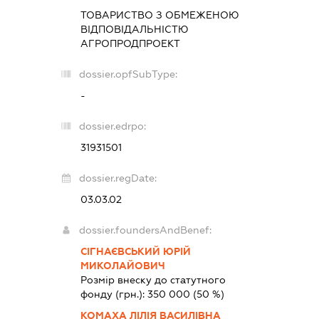
ТОВАРИСТВО З ОБМЕЖЕНОЮ
ВІДПОВІДАЛЬНІСТЮ
АГРОПРОДПРОЕКТ
dossier.opfSubType:
-
dossier.edrpo:
31931501
dossier.regDate:
03.03.02
dossier.foundersAndBenef:
СІГНАЄВСЬКИЙ ЮРІЙ
МИКОЛАЙОВИЧ
Розмір внеску до статутного
фонду (грн.):
350 000
(50 %)
КОМАХА ЛІЛІЯ ВАСИЛІВНА