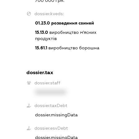
700 000 грн.
dossier.kveds:
01.23.0
розведення свиней
15.13.0
виробництво м'ясних
продуктів
15.61.1
виробництво борошна
dossier.tax
dossier.staff
XXXXXXXXXX
dossier.taxDebt
dossier.missingData
dossier.esvDebt
dossier.missingData