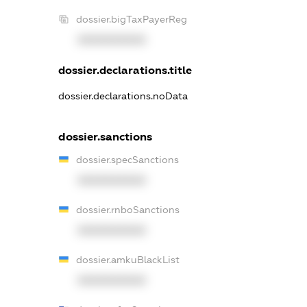
dossier.bigTaxPayerReg
XXXXXXXXXX
dossier.declarations.title
dossier.declarations.noData
dossier.sanctions
dossier.specSanctions
XXXXXXXXXX
dossier.rnboSanctions
XXXXXXXXXX
dossier.amkuBlackList
XXXXXXXXXX