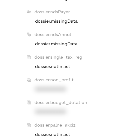
dossier.ndsPayer
dossier.missingData
dossier.ndsAnnul
dossier.missingData
dossier.single_tax_reg
dossier.notInList
dossier.non_profit
XXXXXXXXXX
dossier.budget_dotation
XXXXXXXXXX
dossier.palne_akciz
dossier.notInList