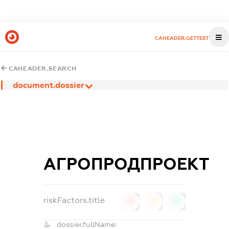
CAHEADER.GETTEST
CAHEADER.SEARCH
document.dossier
АГРОПРОДПРОЕКТ
riskFactors.title
0
0
0
dossier.fullName: