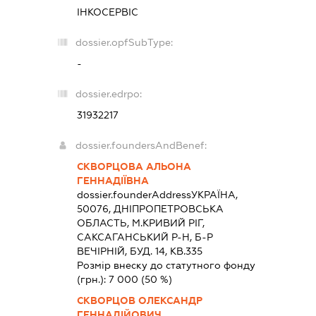
ІНКОСЕРВІС
dossier.opfSubType:
-
dossier.edrpo:
31932217
dossier.foundersAndBenef:
СКВОРЦОВА АЛЬОНА
ГЕННАДІЇВНА
dossier.founderAddress
УКРАЇНА,
50076, ДНIПРОПЕТРОВСЬКА
ОБЛАСТЬ, М.КРИВИЙ РІГ,
САКСАГАНСЬКИЙ Р-Н, Б-Р
ВЕЧІРНІЙ, БУД. 14, КВ.335
Розмір внеску до статутного фонду
(грн.):
7 000
(50 %)
СКВОРЦОВ ОЛЕКСАНДР
ГЕННАДІЙОВИЧ