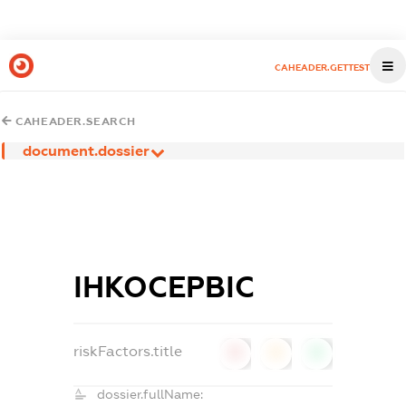
CAHEADER.GETTEST
CAHEADER.SEARCH
document.dossier
ІНКОСЕРВІС
riskFactors.title
0
0
0
dossier.fullName: