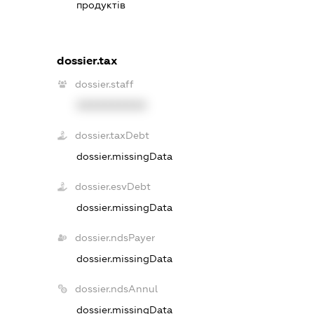
продуктів
dossier.tax
dossier.staff
XXXXXXXXXX
dossier.taxDebt
dossier.missingData
dossier.esvDebt
dossier.missingData
dossier.ndsPayer
dossier.missingData
dossier.ndsAnnul
dossier.missingData