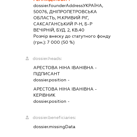
dossier.founderAddress
УКРАЇНА,
50076, ДНIПРОПЕТРОВСЬКА
ОБЛАСТЬ, М.КРИВИЙ РІГ,
САКСАГАНСЬКИЙ Р-Н, Б-Р
ВЕЧІРНІЙ, БУД. 2, КВ.40
Розмір внеску до статутного фонду
(грн.):
7 000
(50 %)
dossier.heads:
АРЕСТОВА НІНА ІВАНІВНА
-
ПІДПИСАНТ
dossier.position -
АРЕСТОВА НІНА ІВАНІВНА
-
КЕРІВНИК
dossier.position -
dossier.beneficiaries:
dossier.missingData