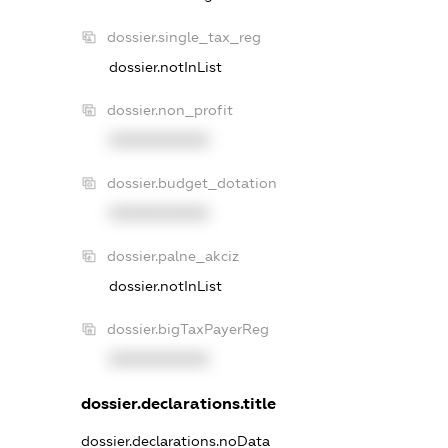
dossier.single_tax_reg
dossier.notInList
dossier.non_profit
XXXXXXXXXX
dossier.budget_dotation
XXXXXXXXXX
dossier.palne_akciz
dossier.notInList
dossier.bigTaxPayerReg
XXXXXXXXXX
dossier.declarations.title
dossier.declarations.noData