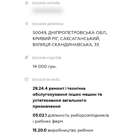
dossier.smida:
XXXXXXXXXX
dossier.address:
50049, ДНІПРОПЕТРОВСЬКА ОБЛ.,
КРИВИЙ РІГ, САКСАГАНСЬКИЙ,
ВУЛИЦЯ СКАНДИНАВСЬКА, 33
dossier.capital:
14 000 грн.
dossier.kveds:
29.24.4
ремонт і технічне
обслуговування інших машин та
устатковання загального
призначення
05.02.1
діяльність риборозплідників
і рибних ферм
15.20.0
виробництво рибних