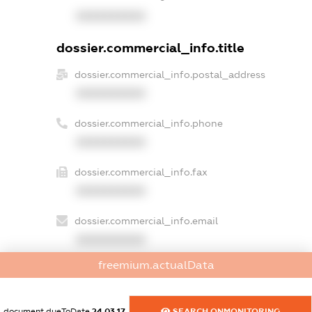
XXXXXXXXXX
dossier.commercial_info.title
dossier.commercial_info.postal_address
XXXXXXXXXX
dossier.commercial_info.phone
XXXXXXXXXX
dossier.commercial_info.fax
XXXXXXXXXX
dossier.commercial_info.email
XXXXXXXXXX
freemium.actualData
dossier.commercial_info.website
XXXXXXXXXX
document.dueToDate
24.03.17
SEARCH.ONMONITORING