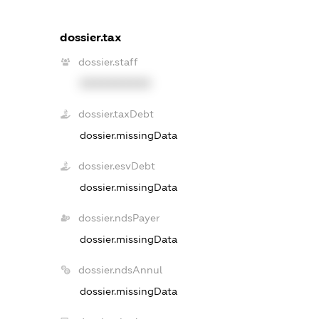
dossier.tax
dossier.staff
XXXXXXXXXX
dossier.taxDebt
dossier.missingData
dossier.esvDebt
dossier.missingData
dossier.ndsPayer
dossier.missingData
dossier.ndsAnnul
dossier.missingData