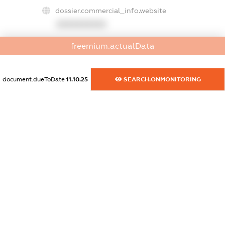
dossier.commercial_info.website
XXXXXXXXXX
dossier.commercial_info.activity
freemium.actualData
XXXXXXXXXX
document.dueToDate
11.10.25
SEARCH.ONMONITORING
freemium.exampleText_1
freemium.exampleText_2
freemium.anonymousPerSearch2
FREEMIUM.DETAILS
FREEMIUM.REGISTER