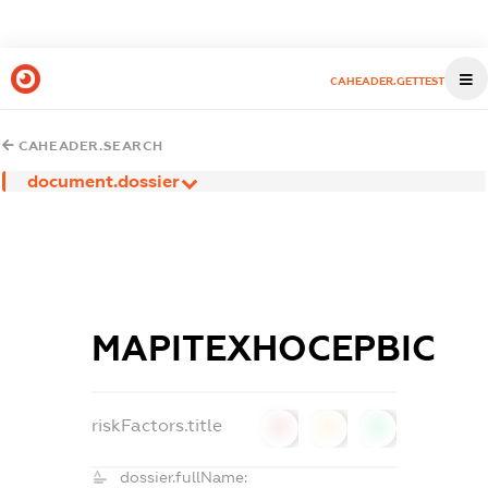
CAHEADER.GETTEST
CAHEADER.SEARCH
document.dossier
МАРІТЕХНОСЕРВІС
riskFactors.title
0
0
0
dossier.fullName: