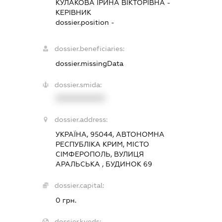
КУЛАКОВА ІРИНА ВІКТОРІВНА
-
КЕРІВНИК
dossier.position -
dossier.beneficiaries:
dossier.missingData
dossier.smida:
XXXXXXXXXX
dossier.address:
УКРАЇНА, 95044, АВТОНОМНА
РЕСПУБЛІКА КРИМ, МІСТО
СІМФЕРОПОЛЬ, ВУЛИЦЯ
АРАЛЬСЬКА , БУДИНОК 69
dossier.capital:
0 грн.
dossier.kveds: