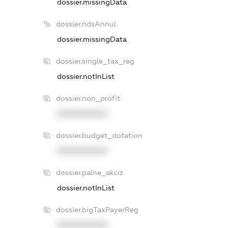
dossier.missingData
dossier.ndsAnnul
dossier.missingData
dossier.single_tax_reg
dossier.notInList
dossier.non_profit
XXXXXXXXXX
dossier.budget_dotation
XXXXXXXXXX
dossier.palne_akciz
dossier.notInList
dossier.bigTaxPayerReg
XXXXXXXXXX