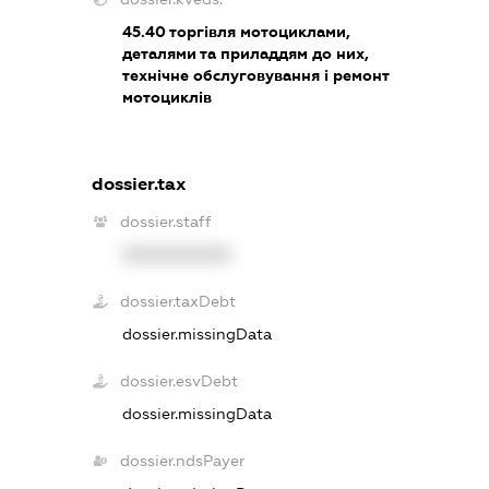
45.40
торгівля мотоциклами,
деталями та приладдям до них,
технічне обслуговування і ремонт
мотоциклів
dossier.tax
dossier.staff
XXXXXXXXXX
dossier.taxDebt
dossier.missingData
dossier.esvDebt
dossier.missingData
dossier.ndsPayer