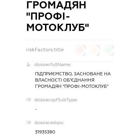
ГРОМАДЯН
"ПРОФІ-
МОТОКЛУБ"
riskFactors.title
0
0
0
dossier.fullName:
ПІДПРИЄМСТВО, ЗАСНОВАНЕ НА
ВЛАСНОСТІ ОБ’ЄДНАННЯ
ГРОМАДЯН "ПРОФІ-МОТОКЛУБ"
dossier.opfSubType:
-
dossier.edrpo:
31935380