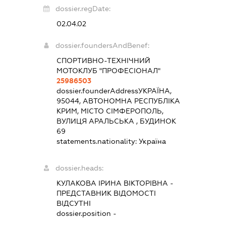
dossier.regDate:
02.04.02
dossier.foundersAndBenef:
СПОРТИВНО-ТЕХНІЧНИЙ
МОТОКЛУБ "ПРОФЕСІОНАЛ"
25986503
dossier.founderAddress
УКРАЇНА,
95044, АВТОНОМНА РЕСПУБЛІКА
КРИМ, МІСТО СІМФЕРОПОЛЬ,
ВУЛИЦЯ АРАЛЬСЬКА , БУДИНОК
69
statements.nationality:
Україна
dossier.heads:
КУЛАКОВА ІРИНА ВІКТОРІВНА
-
ПРЕДСТАВНИК
ВІДОМОСТІ
ВІДСУТНІ
dossier.position -