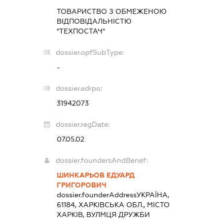
ТОВАРИСТВО З ОБМЕЖЕНОЮ
ВІДПОВІДАЛЬНІСТЮ
"ТЕХПОСТАЧ"
dossier.opfSubType:
-
dossier.edrpo:
31942073
dossier.regDate:
07.05.02
dossier.foundersAndBenef:
ШИНКАРЬОВ ЕДУАРД
ГРИГОРОВИЧ
dossier.founderAddress
УКРАЇНА,
61184, ХАРКІВСЬКА ОБЛ., МІСТО
ХАРКІВ, ВУЛМЦЯ ДРУЖБИ