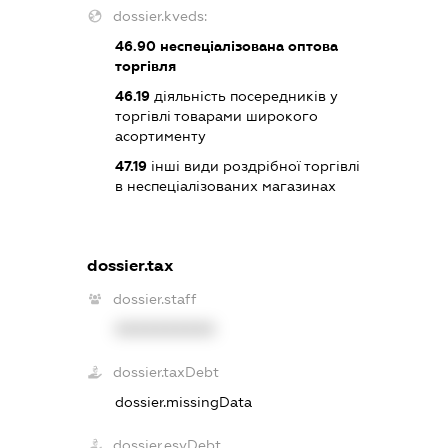
dossier.kveds:
46.90
неспеціалізована оптова
торгівля
46.19
діяльність посередників у
торгівлі товарами широкого
асортименту
47.19
інші види роздрібної торгівлі
в неспеціалізованих магазинах
dossier.tax
dossier.staff
XXXXXXXXXX
dossier.taxDebt
dossier.missingData
dossier.esvDebt