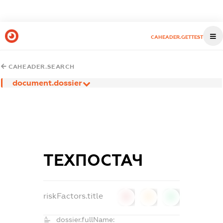
CAHEADER.GETTEST
CAHEADER.SEARCH
document.dossier
ТЕХПОСТАЧ
riskFactors.title
0
0
0
dossier.fullName: