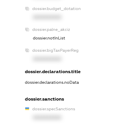
dossier.budget_dotation
XXXXXXXXXX
dossier.palne_akciz
dossier.notInList
dossier.bigTaxPayerReg
XXXXXXXXXX
dossier.declarations.title
dossier.declarations.noData
dossier.sanctions
dossier.specSanctions
XXXXXXXXXX