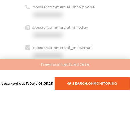
dossier.commercial_info.phone
XXXXXXXXXX
dossier.commercial_info.fax
XXXXXXXXXX
dossier.commercial_info.email
XXXXXXXXXX
freemium.actualData
dossier.commercial_info.website
XXXXXXXXXX
document.dueToDate
05.05.25
SEARCH.ONMONITORING
dossier.commercial_info.activity
XXXXXXXXXX
freemium.exampleText_1
freemium.exampleText_2