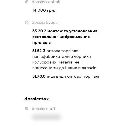
dossier.capital:
14 000 грн.
dossier.kveds:
33.20.2
монтаж та установлення
контрольно-вимірювальних
приладів
51.52.3
оптова торгівля
напівфабрикатами з чорних і
кольорових металів, не
віднесеними до інших підкласів
51.70.0
інші види оптової торгівлі
dossier.tax
dossier.staff
XXXXXXXXXX