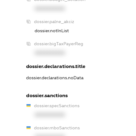
XXXXXXXXXX
dossier.palne_akciz
dossier.notInList
dossier.bigTaxPayerReg
XXXXXXXXXX
dossier.declarations.title
dossier.declarations.noData
dossier.sanctions
dossier.specSanctions
XXXXXXXXXX
dossier.rnboSanctions