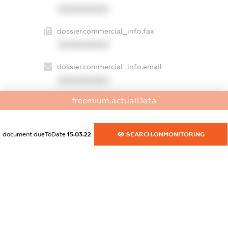
XXXXXXXXXX
dossier.commercial_info.fax
XXXXXXXXXX
dossier.commercial_info.email
XXXXXXXXXX
freemium.actualData
dossier.commercial_info.website
XXXXXXXXXX
document.dueToDate
15.03.22
SEARCH.ONMONITORING
dossier.commercial_info.activity
XXXXXXXXXX
freemium.exampleText_1
freemium.exampleText_2
freemium.anonymousPerSearch2