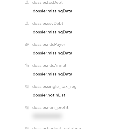
dossier.taxDebt
dossier.missingData
dossier.esvDebt
dossier.missingData
dossier.ndsPayer
dossier.missingData
dossier.ndsAnnul
dossier.missingData
dossier.single_tax_reg
dossier.notInList
dossier.non_profit
XXXXXXXXXX
dossier.budget_dotation