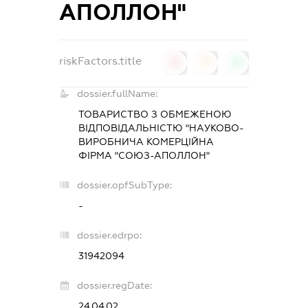
АПОЛЛОН"
riskFactors.title
0
0
0
dossier.fullName:
ТОВАРИСТВО З ОБМЕЖЕНОЮ
ВІДПОВІДАЛЬНІСТЮ "НАУКОВО-
ВИРОБНИЧА КОМЕРЦІЙНА
ФІРМА "СОЮЗ-АПОЛЛОН"
dossier.opfSubType:
-
dossier.edrpo:
31942094
dossier.regDate:
24.04.02