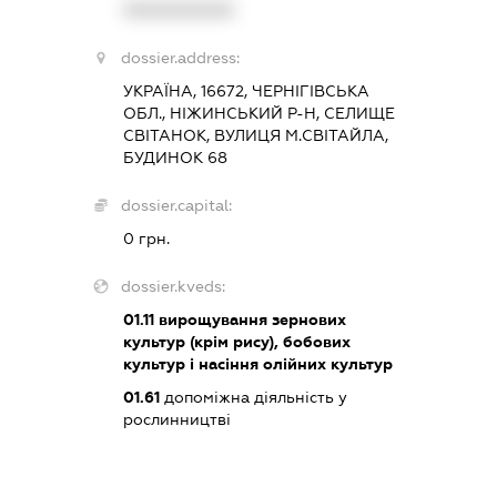
XXXXXXXXXX
dossier.address:
УКРАЇНА, 16672, ЧЕРНІГІВСЬКА
ОБЛ., НІЖИНСЬКИЙ Р-Н, СЕЛИЩЕ
СВІТАНОК, ВУЛИЦЯ М.СВІТАЙЛА,
БУДИНОК 68
dossier.capital:
0 грн.
dossier.kveds:
01.11
вирощування зернових
культур (крім рису), бобових
культур і насіння олійних культур
01.61
допоміжна діяльність у
рослинництві