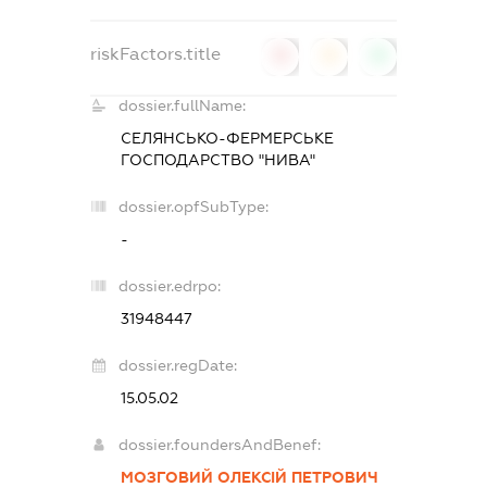
riskFactors.title
0
0
0
dossier.fullName:
СЕЛЯНСЬКО-ФЕРМЕРСЬКЕ
ГОСПОДАРСТВО "НИВА"
dossier.opfSubType:
-
dossier.edrpo:
31948447
dossier.regDate:
15.05.02
dossier.foundersAndBenef:
МОЗГОВИЙ ОЛЕКСІЙ ПЕТРОВИЧ