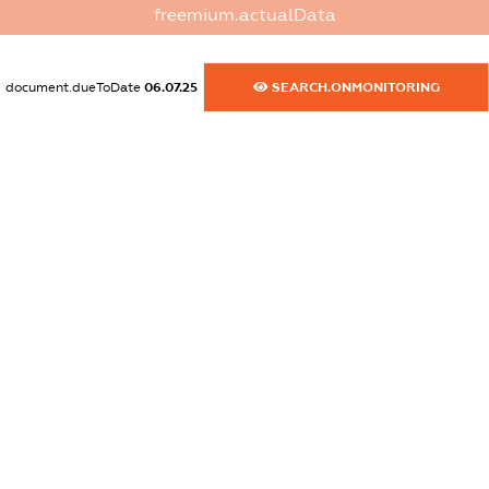
freemium.actualData
dossier.commercial_info.activity
XXXXXXXXXX
document.dueToDate
06.07.25
SEARCH.ONMONITORING
freemium.exampleText_1
freemium.exampleText_2
freemium.anonymousPerSearch2
FREEMIUM.DETAILS
FREEMIUM.REGISTER