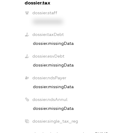
dossier.tax
dossier.staff
XXXXXXXXXX
dossier.taxDebt
dossier.missingData
dossier.esvDebt
dossier.missingData
dossier.ndsPayer
dossier.missingData
dossier.ndsAnnul
dossier.missingData
dossier.single_tax_reg