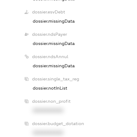
dossier.esvDebt
dossier.missingData
dossier.ndsPayer
dossier.missingData
dossier.ndsAnnul
dossier.missingData
dossier.single_tax_reg
dossier.notInList
dossier.non_profit
XXXXXXXXXX
dossier.budget_dotation
XXXXXXXXXX