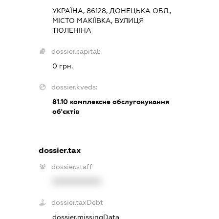
УКРАЇНА, 86128, ДОНЕЦЬКА ОБЛ.,
МІСТО МАКІЇВКА, ВУЛИЦЯ
ТЮЛЕНІНА
dossier.capital:
0 грн.
dossier.kveds:
81.10
комплексне обслуговування
об'єктів
dossier.tax
dossier.staff
XXXXXXXXXX
dossier.taxDebt
dossier.missingData