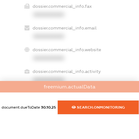
dossier.commercial_info.fax
XXXXXXXXXX
dossier.commercial_info.email
XXXXXXXXXX
dossier.commercial_info.website
XXXXXXXXXX
dossier.commercial_info.activity
XXXXXXXXXX
freemium.actualData
freemium.exampleText_1
document.dueToDate
30.10.25
SEARCH.ONMONITORING
freemium.exampleText_2
freemium.anonymousPerSearch2
FREEMIUM.DETAILS
FREEMIUM.REGISTER