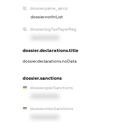
dossier.palne_akciz
dossier.notInList
dossier.bigTaxPayerReg
XXXXXXXXXX
dossier.declarations.title
dossier.declarations.noData
dossier.sanctions
dossier.specSanctions
XXXXXXXXXX
dossier.rnboSanctions
XXXXXXXXXX