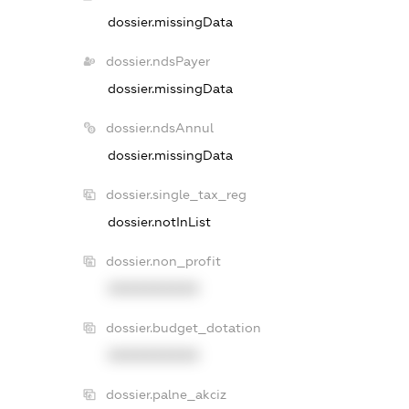
dossier.missingData
dossier.ndsPayer
dossier.missingData
dossier.ndsAnnul
dossier.missingData
dossier.single_tax_reg
dossier.notInList
dossier.non_profit
XXXXXXXXXX
dossier.budget_dotation
XXXXXXXXXX
dossier.palne_akciz