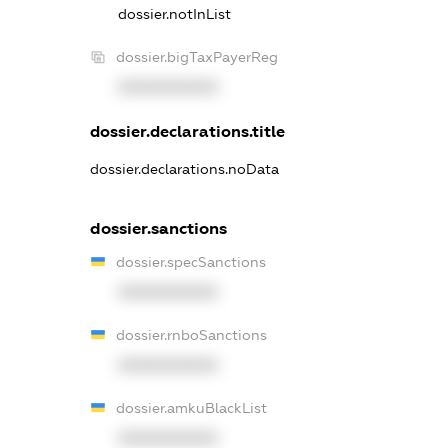
dossier.notInList
dossier.bigTaxPayerReg
XXXXXXXXXX
dossier.declarations.title
dossier.declarations.noData
dossier.sanctions
dossier.specSanctions
XXXXXXXXXX
dossier.rnboSanctions
XXXXXXXXXX
dossier.amkuBlackList
XXXXXXXXXX