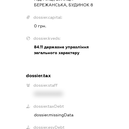
БЕРЕЖАНСЬКА, БУДИНОК 8
dossier.capital:
0 грн.
dossier.kveds:
84.11
державне управління
загального характеру
dossier.tax
dossier.staff
XXXXXXXXXX
dossier.taxDebt
dossier.missingData
dossier.esvDebt