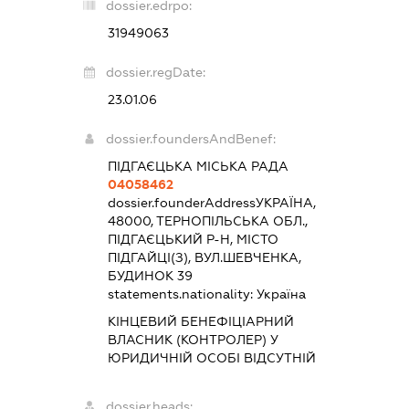
dossier.edrpo:
31949063
dossier.regDate:
23.01.06
dossier.foundersAndBenef:
ПІДГАЄЦЬКА МІСЬКА РАДА
04058462
dossier.founderAddress
УКРАЇНА,
48000, ТЕРНОПІЛЬСЬКА ОБЛ.,
ПІДГАЄЦЬКИЙ Р-Н, МІСТО
ПІДГАЙЦІ(З), ВУЛ.ШЕВЧЕНКА,
БУДИНОК 39
statements.nationality:
Україна
КІНЦЕВИЙ БЕНЕФІЦІАРНИЙ
ВЛАСНИК (КОНТРОЛЕР) У
ЮРИДИЧНІЙ ОСОБІ ВІДСУТНІЙ
dossier.heads: