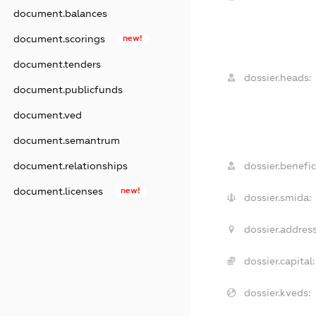
document.balances
document.scorings
new!
document.tenders
dossier.heads:
document.publicfunds
document.ved
document.semantrum
document.relationships
dossier.benefic
document.licenses
new!
dossier.smida:
dossier.address
dossier.capital:
dossier.kveds: