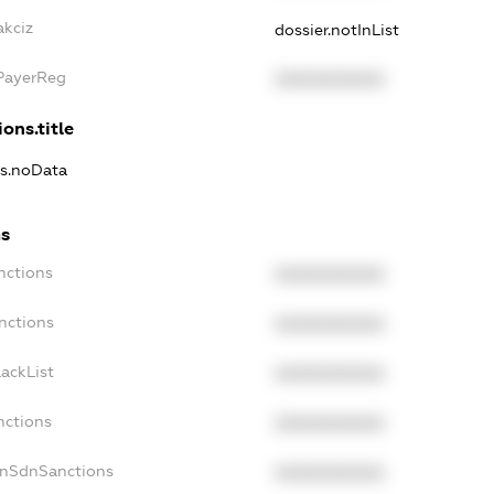
akciz
dossier.notInList
xPayerReg
XXXXXXXXXX
ons.title
ns.noData
ns
nctions
XXXXXXXXXX
nctions
XXXXXXXXXX
ackList
XXXXXXXXXX
nctions
XXXXXXXXXX
onSdnSanctions
XXXXXXXXXX