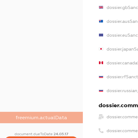
dossier.gbSanc
dossier.ausSan
dossier.euSanc
dossier.japanS
dossier.canad
dossier.rfSanc
dossier.russian
dossier.comme
dossier.commer
freemium.actualData
dossier.comme
document.dueToDate
24.03.17