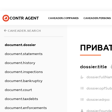
CONTR AGENT
CAHEADER.COMPANIES
CAHEADER.PERSONS
CAHEADER.SEARCH
document.dossier
ПРИВАТ
document.statements
document.history
dossier.title
document.inspections
dossier.fullNa
document.bankruptcy
dossier.opfSu
document.court
document.taxdebts
dossier.edrpo:
document.enforcements
dossier.found