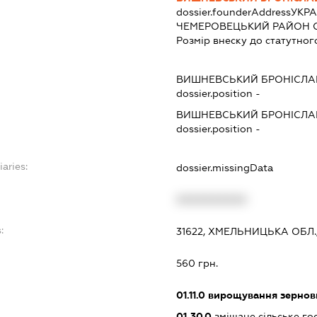
dossier.founderAddress
УКРА
ЧЕМЕРОВЕЦЬКИЙ РАЙОН С
Розмір внеску до статутног
ВИШНЕВСЬКИЙ БРОНІСЛА
dossier.position -
ВИШНЕВСЬКИЙ БРОНІСЛА
dossier.position -
iaries:
dossier.missingData
XXXXXXXXXX
:
31622, ХМЕЛЬНИЦЬКА ОБЛ
560 грн.
01.11.0
вирощування зернови
01.30.0
змішане сільське го