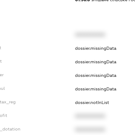
XXXXXXXXXX
t
dossier.missingData
t
dossier.missingData
er
dossier.missingData
nul
dossier.missingData
_tax_reg
dossier.notInList
ofit
XXXXXXXXXX
t_dotation
XXXXXXXXXX