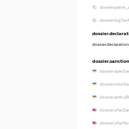
dossier.palne_
dossier.bigTa
dossier.declarati
dossier.declaratio
dossier.sanctio
dossier.specSa
dossier.rnboSa
dossier.amkuBl
dossier.ofacSa
dossier.ofacN