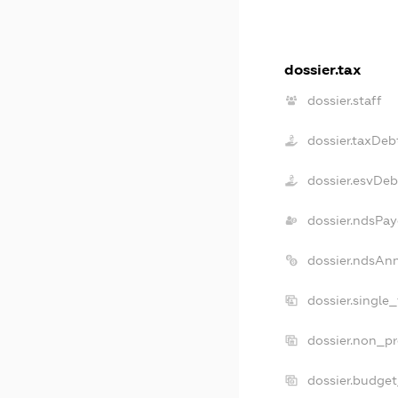
dossier.tax
dossier.staff
dossier.taxDeb
dossier.esvDeb
dossier.ndsPay
dossier.ndsAn
dossier.single
dossier.non_pr
dossier.budge