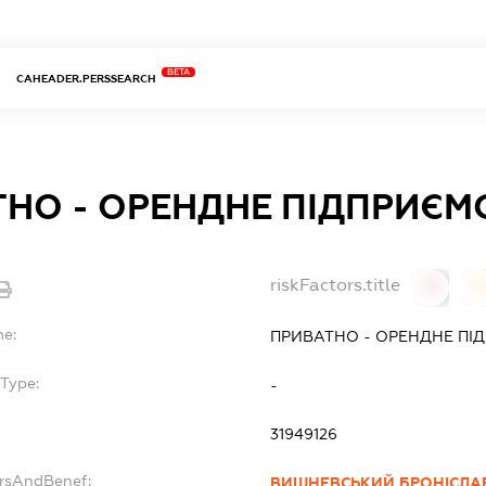
BETA
CAHEADER.PERSSEARCH
НО - ОРЕНДНЕ ПІДПРИЄМ
riskFactors.title
0
0
me:
ПРИВАТНО - ОРЕНДНЕ ПІ
bType:
-
31949126
ersAndBenef:
ВИШНЕВСЬКИЙ БРОНІСЛА