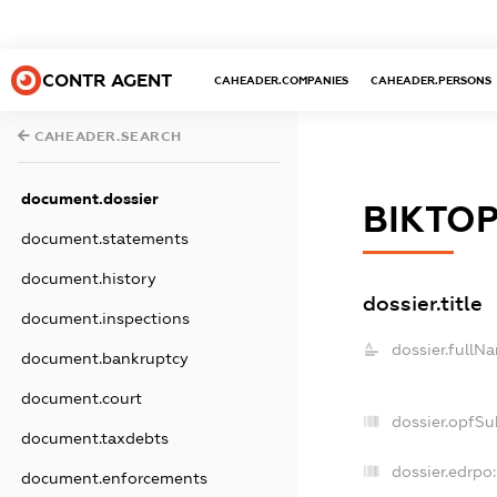
CONTR AGENT
CAHEADER.COMPANIES
CAHEADER.PERSONS
CAHEADER.SEARCH
document.dossier
ВІКТОР
document.statements
document.history
dossier.title
document.inspections
dossier.fullN
document.bankruptcy
document.court
dossier.opfSu
document.taxdebts
dossier.edrpo:
document.enforcements