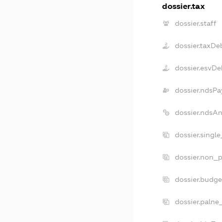
dossier.tax
dossier.staff
dossier.taxDe
dossier.esvDe
dossier.ndsPa
dossier.ndsA
dossier.singl
dossier.non_p
dossier.budg
dossier.palne