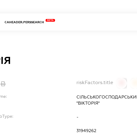
BETA
CAHEADER.PERSSEARCH
ІЯ
riskFactors.title
0
ame:
СІЛЬСЬКОГОСПОДАРСЬКИ
"ВІКТОРІЯ"
bType:
-
31949262