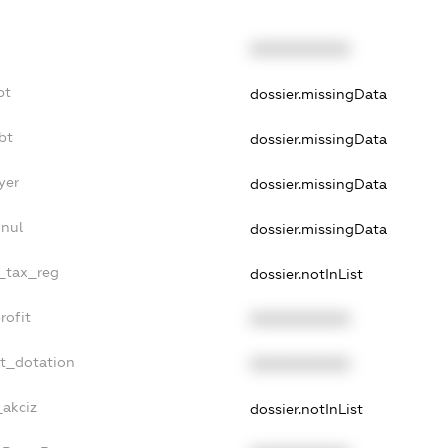
XXXXXXXXXX
bt
dossier.missingData
bt
dossier.missingData
yer
dossier.missingData
nnul
dossier.missingData
e_tax_reg
dossier.notInList
rofit
XXXXXXXXXX
et_dotation
XXXXXXXXXX
_akciz
dossier.notInList