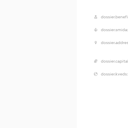
dossier.benefi
dossier.smida
dossier.addres
dossier.capital
dossier.kveds: