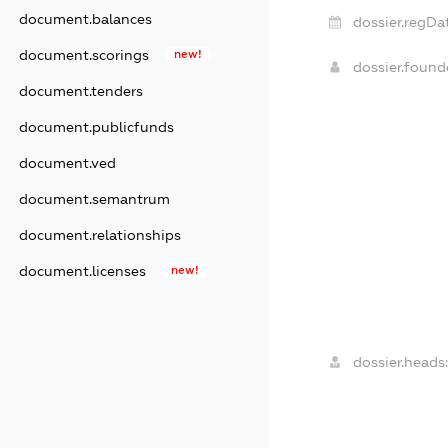
document.balances
dossier.regDa
document.scorings
new!
dossier.foun
document.tenders
document.publicfunds
document.ved
document.semantrum
document.relationships
document.licenses
new!
dossier.heads