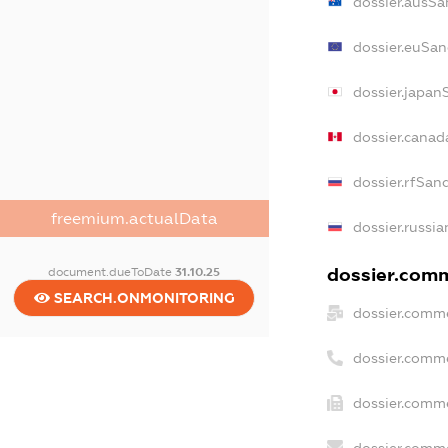
dossier.ausSa
dossier.euSan
dossier.japan
dossier.cana
dossier.rfSan
freemium.actualData
dossier.russia
dossier.comm
document.dueToDate
31.10.25
SEARCH.ONMONITORING
dossier.comme
dossier.comm
dossier.comme
dossier.comme