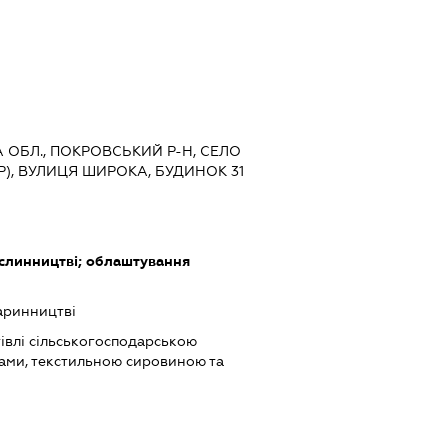
А ОБЛ., ПОКРОВСЬКИЙ Р-Н, СЕЛО
/Р), ВУЛИЦЯ ШИРОКА, БУДИНОК 31
слинництві; облаштування
аринництві
івлі сільськогосподарською
ами, текстильною сировиною та