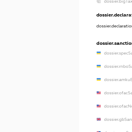
dossier.bigT
dossier.declarat
dossier.declarati
dossier.sanctio
dossier.specS
dossier.rnboS
dossier.amkuB
dossier.ofacS
dossier.ofac
dossier.gbSan