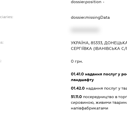
dossier.position -
ciaries:
dossier.missingData
:
XXXXXXXXXX
s:
УКРАЇНА, 85333, ДОНЕЦЬК
СЕРГІЇВКА (ІВАНІВСЬКА С
:
0 грн.
01.41.0
надання послуг у ро
ландшафту
01.42.0
надання послуг у тв
51.11.0
посередництво в торг
сировиною, живими тварин
напівфабрикатами