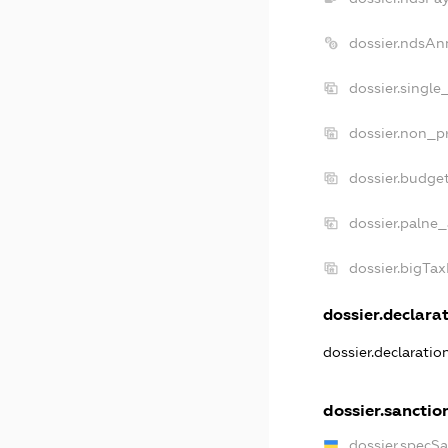
dossier.ndsAn
dossier.single
dossier.non_pr
dossier.budge
dossier.palne_
dossier.bigTa
dossier.declarat
dossier.declarati
dossier.sanctio
dossier.specS