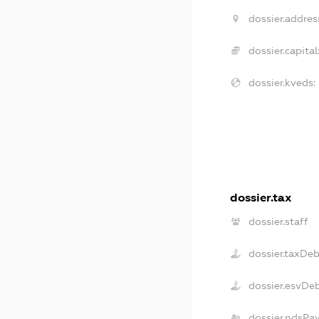
dossier.addres
dossier.capital
dossier.kveds:
dossier.tax
dossier.staff
dossier.taxDe
dossier.esvDe
dossier.ndsPa