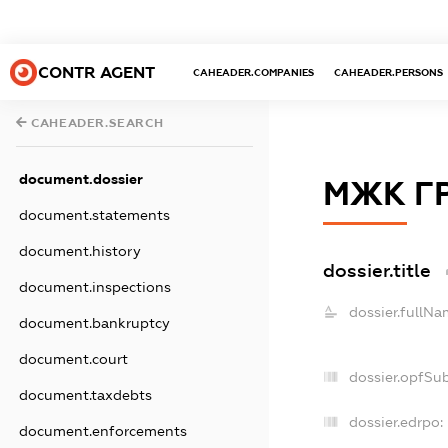
CONTR AGENT
CAHEADER.COMPANIES
CAHEADER.PERSONS
CAHEADER.SEARCH
document.dossier
МЖК Г
document.statements
document.history
dossier.title
document.inspections
dossier.fullNa
document.bankruptcy
document.court
dossier.opfSu
document.taxdebts
dossier.edrpo:
document.enforcements