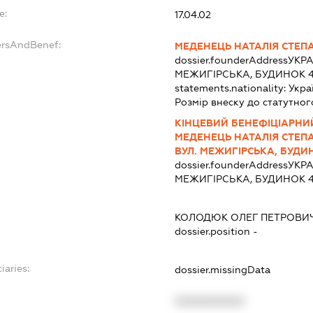
e:
17.04.02
ersAndBenef:
МЕДЕНЕЦЬ НАТАЛІЯ СТЕП
dossier.founderAddress
УКРА
МЕЖИГІРСЬКА, БУДИНОК 4
statements.nationality:
Укра
Розмір внеску до статутног
КІНЦЕВИЙ БЕНЕФІЦІАРНИ
МЕДЕНЕЦЬ НАТАЛІЯ СТЕПАНІ
ВУЛ. МЕЖИГІРСЬКА, БУДИН
dossier.founderAddress
УКРА
МЕЖИГІРСЬКА, БУДИНОК 4
КОЛОДЮК ОЛЕГ ПЕТРОВИ
dossier.position -
iaries:
dossier.missingData
XXXXXXXXXX