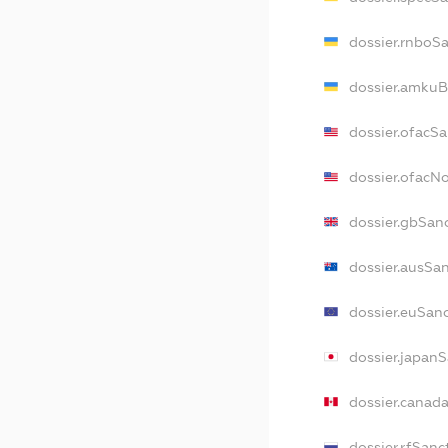
dossier.rnboS
dossier.amkuB
dossier.ofacS
dossier.ofac
dossier.gbSan
dossier.ausSa
dossier.euSan
dossier.japan
dossier.canad
dossier.rfSanc