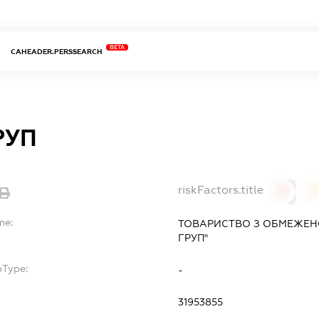
BETA
CAHEADER.PERSSEARCH
РУП
riskFactors.title
0
0
me:
ТОВАРИСТВО З ОБМЕЖЕН
ГРУП"
bType:
-
31953855