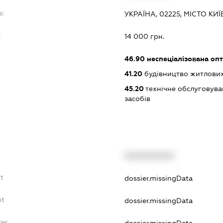
s:
УКРАЇНА, 02225, МІСТО К
:
14 000 грн.
46.90
неспеціалізована опт
41.20
будівництво житлових
45.20
технічне обслуговува
засобів
XXXXXXXXXX
bt
dossier.missingData
bt
dossier.missingData
yer
dossier.missingData