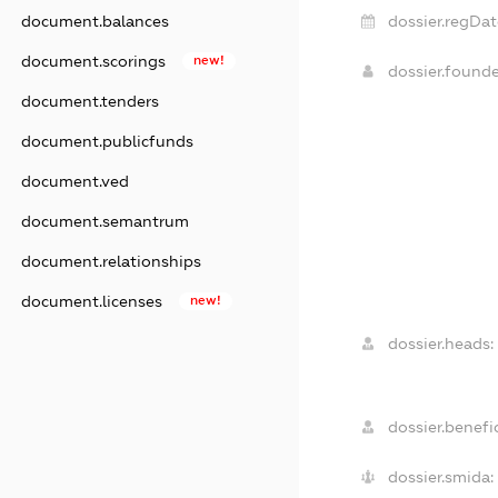
dossier.regDat
document.balances
document.scorings
new!
dossier.found
document.tenders
document.publicfunds
document.ved
document.semantrum
document.relationships
document.licenses
new!
dossier.heads:
dossier.benefic
dossier.smida: