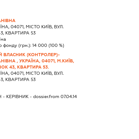
АНІВНА
ЇНА, 04071, МІСТО КИЇВ, ВУЛ.
3, КВАРТИРА 53
їна
о фонду (грн.):
14 000
(100 %)
Й ВЛАСНИК (КОНТРОЛЕР)-
ВНА , УКРАЇНА, 04071, М.КИЇВ,
ОК 43, КВАРТИРА 53.
ЇНА, 04071, МІСТО КИЇВ, ВУЛ.
3, КВАРТИРА 53
Ч
-
КЕРІВНИК
- dossier.from 07.04.14