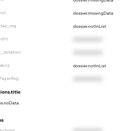
nul
dossier.missingData
_tax_reg
dossier.notInList
ofit
XXXXXXXXXX
t_dotation
XXXXXXXXXX
akciz
dossier.notInList
xPayerReg
XXXXXXXXXX
ions.title
ons.noData
ns
anctions
XXXXXXXXXX