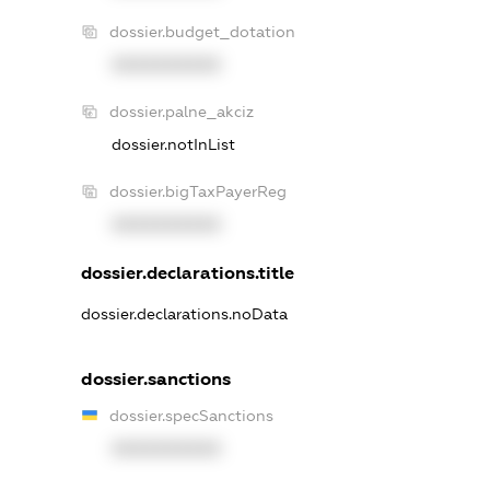
dossier.budget_dotation
XXXXXXXXXX
dossier.palne_akciz
dossier.notInList
dossier.bigTaxPayerReg
XXXXXXXXXX
dossier.declarations.title
dossier.declarations.noData
dossier.sanctions
dossier.specSanctions
XXXXXXXXXX