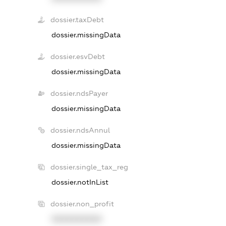
dossier.taxDebt
dossier.missingData
dossier.esvDebt
dossier.missingData
dossier.ndsPayer
dossier.missingData
dossier.ndsAnnul
dossier.missingData
dossier.single_tax_reg
dossier.notInList
dossier.non_profit
XXXXXXXXXX