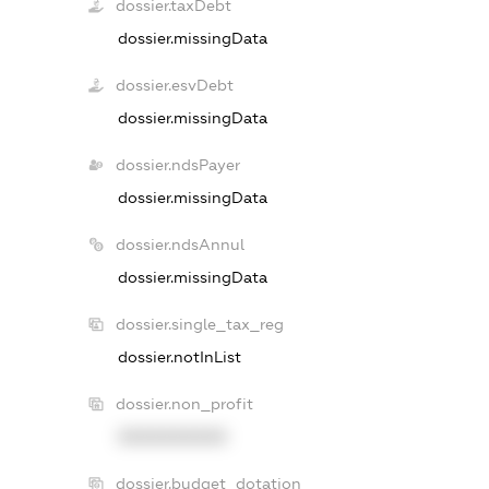
dossier.taxDebt
dossier.missingData
dossier.esvDebt
dossier.missingData
dossier.ndsPayer
dossier.missingData
dossier.ndsAnnul
dossier.missingData
dossier.single_tax_reg
dossier.notInList
dossier.non_profit
XXXXXXXXXX
dossier.budget_dotation