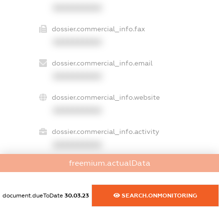
XXXXXXXXXX
dossier.commercial_info.fax
XXXXXXXXXX
dossier.commercial_info.email
XXXXXXXXXX
dossier.commercial_info.website
XXXXXXXXXX
dossier.commercial_info.activity
XXXXXXXXXX
freemium.actualData
freemium.exampleText_1
freemium.exampleText_2
document.dueToDate
30.03.23
SEARCH.ONMONITORING
freemium.anonymousPerSearch2