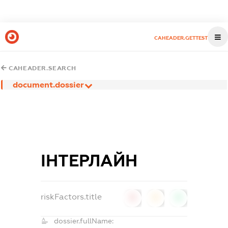
CAHEADER.GETTEST
CAHEADER.SEARCH
document.dossier
ІНТЕРЛАЙН
riskFactors.title
0
0
0
dossier.fullName: