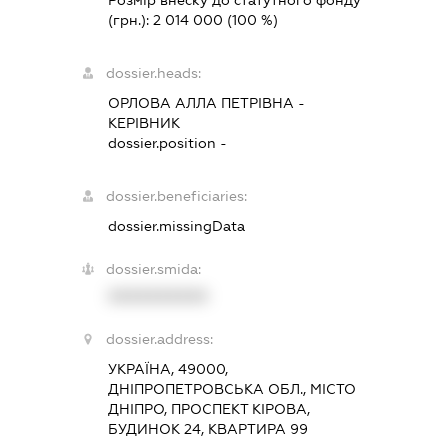
Розмір внеску до статутного фонду
(грн.):
2 014 000
(100 %)
dossier.heads:
ОРЛОВА АЛЛА ПЕТРІВНА
-
КЕРІВНИК
dossier.position -
dossier.beneficiaries:
dossier.missingData
dossier.smida:
XXXXXXXXXX
dossier.address:
УКРАЇНА, 49000,
ДНІПРОПЕТРОВСЬКА ОБЛ., МІСТО
ДНІПРО, ПРОСПЕКТ КІРОВА,
БУДИНОК 24, КВАРТИРА 99