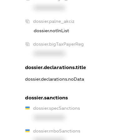
XXXXXXXXXX
dossier.palne_akciz
dossier.notInList
dossier.bigTaxPayerReg
XXXXXXXXXX
dossier.declarations.title
dossier.declarations.noData
dossier.sanctions
dossier.specSanctions
XXXXXXXXXX
dossier.rnboSanctions