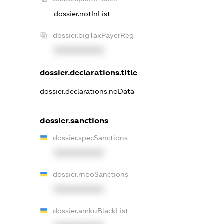
dossier.notInList
dossier.bigTaxPayerReg
XXXXXXXXXX
dossier.declarations.title
dossier.declarations.noData
dossier.sanctions
dossier.specSanctions
XXXXXXXXXX
dossier.rnboSanctions
XXXXXXXXXX
dossier.amkuBlackList