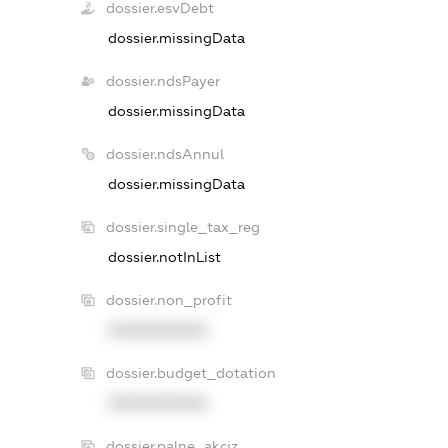
dossier.esvDebt
dossier.missingData
dossier.ndsPayer
dossier.missingData
dossier.ndsAnnul
dossier.missingData
dossier.single_tax_reg
dossier.notInList
dossier.non_profit
XXXXXXXXXX
dossier.budget_dotation
XXXXXXXXXX
dossier.palne_akciz