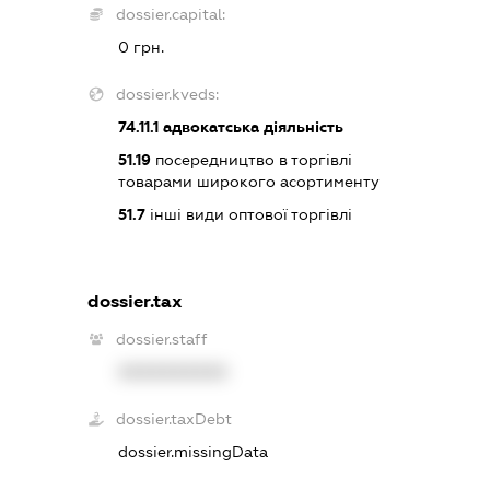
dossier.capital:
0 грн.
dossier.kveds:
74.11.1
адвокатська діяльність
51.19
посередництво в торгівлі
товарами широкого асортименту
51.7
інші види оптової торгівлі
dossier.tax
dossier.staff
XXXXXXXXXX
dossier.taxDebt
dossier.missingData