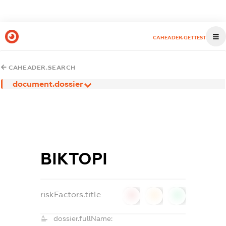
CAHEADER.GETTEST
CAHEADER.SEARCH
document.dossier
ВІКТОРІ
riskFactors.title
0
0
0
dossier.fullName: