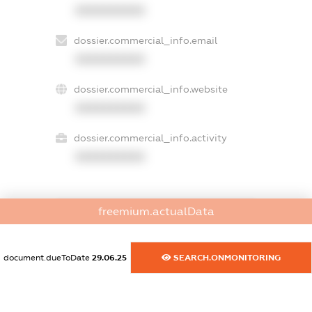
XXXXXXXXXX
dossier.commercial_info.email
XXXXXXXXXX
dossier.commercial_info.website
XXXXXXXXXX
dossier.commercial_info.activity
XXXXXXXXXX
freemium.actualData
freemium.exampleText_1
freemium.exampleText_2
freemium.anonymousPerSearch2
document.dueToDate
29.06.25
SEARCH.ONMONITORING
FREEMIUM.DETAILS
FREEMIUM.REGISTER