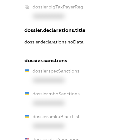
dossier.bigTaxPayerReg
XXXXXXXXXX
dossier.declarations.title
dossier.declarations.noData
dossier.sanctions
dossier.specSanctions
XXXXXXXXXX
dossier.rnboSanctions
XXXXXXXXXX
dossier.amkuBlackList
XXXXXXXXXX
dossier.ofacSanctions