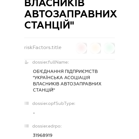
ВЛАСНИКІВ
АВТОЗАПРАВНИХ
СТАНЦІЙ"
riskFactors.title
0
0
0
dossier.fullName:
ОБ'ЄДНАННЯ ПІДПРИЄМСТВ
"УКРАЇНСЬКА АСОЦІАЦІЯ
ВЛАСНИКІВ АВТОЗАПРАВНИХ
СТАНЦІЙ"
dossier.opfSubType:
-
dossier.edrpo:
31968919