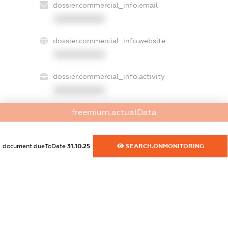
dossier.commercial_info.email
XXXXXXXXXX
dossier.commercial_info.website
XXXXXXXXXX
dossier.commercial_info.activity
XXXXXXXXXX
freemium.actualData
freemium.exampleText_1
freemium.exampleText_2
document.dueToDate
31.10.25
SEARCH.ONMONITORING
freemium.anonymousPerSearch2
FREEMIUM.DETAILS
FREEMIUM.REGISTER