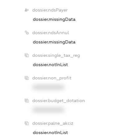
dossier.ndsPayer
dossier.missingData
dossier.ndsAnnul
dossier.missingData
dossier.single_tax_reg
dossier.notInList
dossier.non_profit
XXXXXXXXXX
dossier.budget_dotation
XXXXXXXXXX
dossier.palne_akciz
dossier.notInList